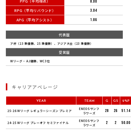
PPG（平均得点）
8.00
RPG（平均リバウンド）
3.04
APG（平均アシスト）
1.86
代表歴
ア杯（23 準優勝、25 準優勝）、アジア大会（23 準優勝）
受賞歴
Wリーグ・ AJ優勝、WC3位
キャリアアベレージ
YEAR
TEAM
G
GS
2%P
ENEOSサンフ
28
26
51.14
25-26 Wリーグ レギュラーシーズン プレミア
ラワーズ
ENEOSサンフ
2
2
50.00
24-25 Wリーグ プレーオフ セミファイナル
ラワーズ