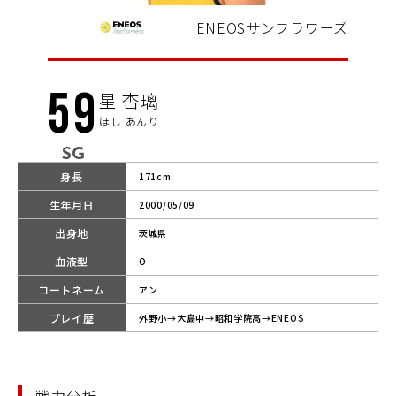
ENEOSサンフラワーズ
59
星 杏璃
ほし あんり
SG
身長
171cm
生年月日
2000/05/09
出身地
茨城県
血液型
O
コートネーム
アン
プレイ歴
外野小→大島中→昭和学院高→ENEOS