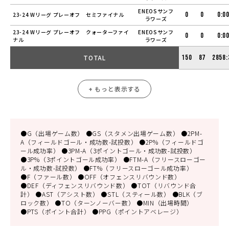
ENEOSサンフ
0
0
0:0
23-24 Wリーグ プレーオフ セミファイナル
ラワーズ
23-24 Wリーグ プレーオフ クォーターファイ
ENEOSサンフ
0
0
0:0
ナル
ラワーズ
TOTAL
150
87
2858:
+ もっと表示する
●G（出場ゲーム数） ●GS（スタメン出場ゲーム数） ●2PM-
A（フィールドゴール・成功数-試投数） ●2P%（フィールドゴ
ール成功率） ●3PM-A（3ポイントゴール・成功数-試投数）
●3P%（3ポイントゴール成功率） ●FTM-A（フリースローゴー
ル・成功数-試投数） ●FT%（フリースローゴール成功率）
●F（ファール数） ●OFF（オフェンスリバウンド数）
●DEF（ディフェンスリバウンド数） ●TOT（リバウンド合
計） ●AST（アシスト数） ●STL（スティール数） ●BLK（ブ
ロック数） ●TO（ターンノーバー数） ●MIN（出場時間）
●PTS（ポイント合計） ●PPG（ポイントアベレージ）