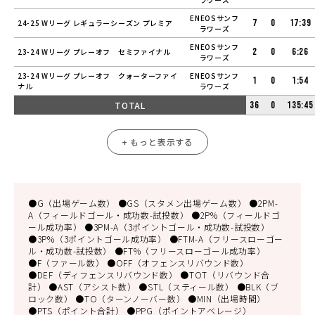
ENEOSサンフ
7
0
17:39
24-25 Wリーグ レギュラーシーズン プレミア
ラワーズ
ENEOSサンフ
2
0
6:26
23-24 Wリーグ プレーオフ セミファイナル
ラワーズ
23-24 Wリーグ プレーオフ クォーターファイ
ENEOSサンフ
1
0
1:54
ナル
ラワーズ
TOTAL
36
0
135:45
+ もっと表示する
●G（出場ゲーム数） ●GS（スタメン出場ゲーム数） ●2PM-
A（フィールドゴール・成功数-試投数） ●2P%（フィールドゴ
ール成功率） ●3PM-A（3ポイントゴール・成功数-試投数）
●3P%（3ポイントゴール成功率） ●FTM-A（フリースローゴー
ル・成功数-試投数） ●FT%（フリースローゴール成功率）
●F（ファール数） ●OFF（オフェンスリバウンド数）
●DEF（ディフェンスリバウンド数） ●TOT（リバウンド合
計） ●AST（アシスト数） ●STL（スティール数） ●BLK（ブ
ロック数） ●TO（ターンノーバー数） ●MIN（出場時間）
●PTS（ポイント合計） ●PPG（ポイントアベレージ）