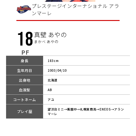
プレステージインターナショナル アラ
ンマーレ
18
真壁 あやの
まかべ あやの
PF
身長
183cm
生年月日
2003/04/10
出身地
北海道
血液型
AB
コートネーム
アユ
望洋台ミニ→菁園中→札幌東商高→ENEOS→アラン
プレイ歴
マーレ