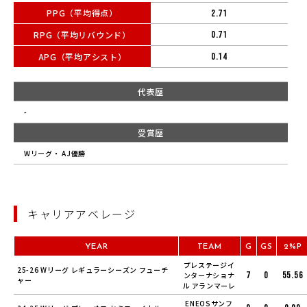
PPG（平均得点）
2.71
RPG（平均リバウンド）
0.71
APG（平均アシスト）
0.14
代表歴
-
受賞歴
Wリーグ・ AJ優勝
キャリアアベレージ
YEAR
TEAM
G
GS
2%P
プレステージイ
25-26 Wリーグ レギュラーシーズン フューチ
7
0
55.56
ンターナショナ
ャー
ル アランマーレ
ENEOSサンフ