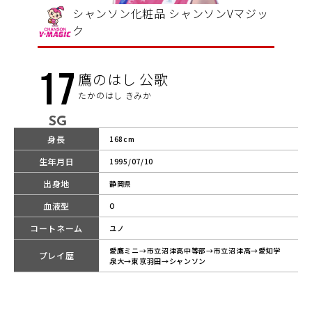
シャンソン化粧品 シャンソンVマジッ
ク
17
鷹のはし 公歌
たかのはし きみか
SG
身長
168cm
生年月日
1995/07/10
出身地
静岡県
血液型
O
コートネーム
ユノ
愛鷹ミニ→市立沼津高中等部→市立沼津高→愛知学
プレイ歴
泉大→東京羽田→シャンソン