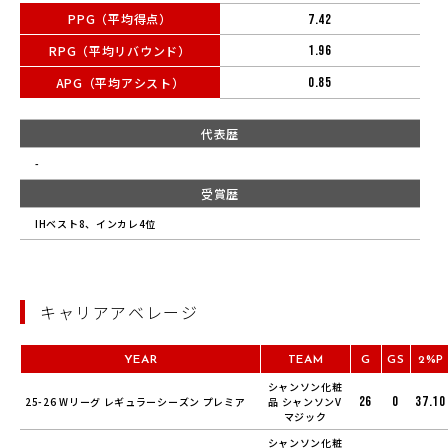
PPG（平均得点）
7.42
RPG（平均リバウンド）
1.96
APG（平均アシスト）
0.85
代表歴
-
受賞歴
IHベスト8、インカレ4位
キャリアアベレージ
YEAR
TEAM
G
GS
2%P
シャンソン化粧
26
0
37.10
25-26 Wリーグ レギュラーシーズン プレミア
品 シャンソンV
マジック
シャンソン化粧