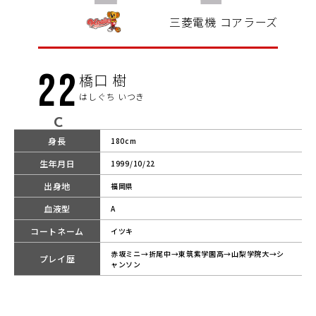
三菱電機 コアラーズ
22
橋口 樹
はしぐち いつき
C
身長
180cm
生年月日
1999/10/22
出身地
福岡県
血液型
A
コートネーム
イツキ
赤坂ミニ→折尾中→東筑紫学園高→山梨学院大→シ
プレイ歴
ャンソン