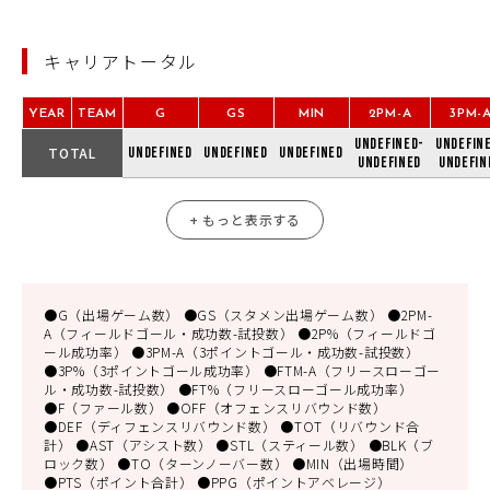
キャリアトータル
YEAR
TEAM
G
GS
MIN
2PM-A
3PM-
undefined-
undefin
TOTAL
undefined
undefined
undefined
undefined
undefin
+ もっと表示する
●G（出場ゲーム数） ●GS（スタメン出場ゲーム数） ●2PM-
A（フィールドゴール・成功数-試投数） ●2P%（フィールドゴ
ール成功率） ●3PM-A（3ポイントゴール・成功数-試投数）
●3P%（3ポイントゴール成功率） ●FTM-A（フリースローゴー
ル・成功数-試投数） ●FT%（フリースローゴール成功率）
●F（ファール数） ●OFF（オフェンスリバウンド数）
●DEF（ディフェンスリバウンド数） ●TOT（リバウンド合
計） ●AST（アシスト数） ●STL（スティール数） ●BLK（ブ
ロック数） ●TO（ターンノーバー数） ●MIN（出場時間）
●PTS（ポイント合計） ●PPG（ポイントアベレージ）