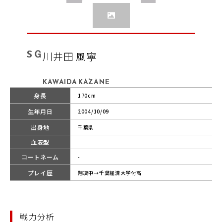
SＧ
川井田 風寧
KAWAIDA KAZANE
身長
170cm
生年月日
2004/10/09
出身地
千葉県
血液型
コートネーム
-
プレイ歴
翔凜中→千葉経済大学付高
戦力分析