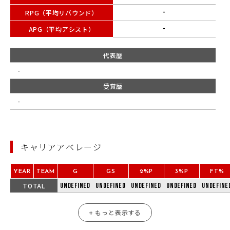
RPG（平均リバウンド）
-
APG（平均アシスト）
-
代表歴
-
受賞歴
-
キャリアアベレージ
YEAR
TEAM
G
GS
2%P
3%P
FT%
TOTAL
undefined
undefined
undefined
undefined
undefine
+ もっと表示する