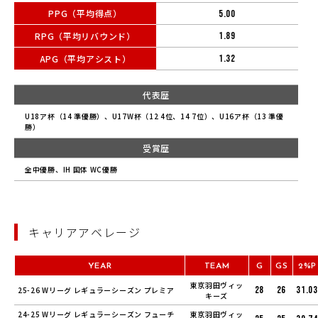
PPG（平均得点）
5.00
RPG（平均リバウンド）
1.89
APG（平均アシスト）
1.32
代表歴
U18ア杯（14 準優勝）、U17W杯（12 4位、14 7位）、U16ア杯（13 準優
勝）
受賞歴
全中優勝、IH 国体 WC優勝
キャリアアベレージ
YEAR
TEAM
G
GS
2%P
東京羽田ヴィッ
28
26
31.03
25-26 Wリーグ レギュラーシーズン プレミア
キーズ
24-25 Wリーグ レギュラーシーズン フューチ
東京羽田ヴィッ