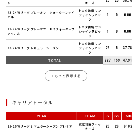
25
25
39.74
ャー
キーズ
トヨタ紡織 サン
23-24 Wリーグ プレーオフ クォーターファイ
1
0
0.00
シャインラビッ
ナル
ツ
トヨタ紡織 サン
23-24 Wリーグ プレーオフ セミクォーターフ
1
0
0.00
シャインラビッ
ァイナル
ツ
トヨタ紡織 サン
25
5
37.78
23-24 Wリーグ レギュラーシーズン
シャインラビッ
ツ
TOTAL
227
159
47.91
+ もっと表示する
キャリアトータル
YEAR
TEAM
G
GS
MI
東京羽田ヴィッ
28
26
610:
25-26 Wリーグ レギュラーシーズン プレミア
キーズ