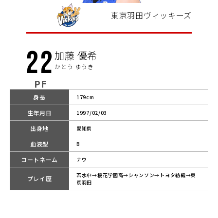
東京羽田ヴィッキーズ
22
加藤 優希
かとう ゆうき
PF
身長
179cm
生年月日
1997/02/03
出身地
愛知県
血液型
B
コートネーム
ナウ
若水中→桜花学園高→シャンソン→トヨタ紡織→東
プレイ歴
京羽田