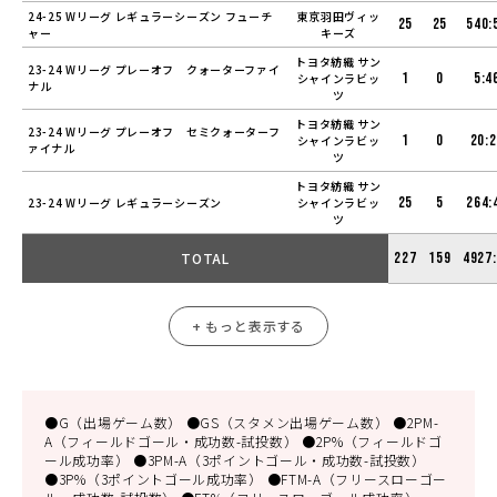
24-25 Wリーグ レギュラーシーズン フューチ
東京羽田ヴィッ
25
25
540:
ャー
キーズ
トヨタ紡織 サン
23-24 Wリーグ プレーオフ クォーターファイ
1
0
5:4
シャインラビッ
ナル
ツ
トヨタ紡織 サン
23-24 Wリーグ プレーオフ セミクォーターフ
1
0
20:
シャインラビッ
ァイナル
ツ
トヨタ紡織 サン
25
5
264:
23-24 Wリーグ レギュラーシーズン
シャインラビッ
ツ
TOTAL
227
159
4927
+ もっと表示する
●G（出場ゲーム数） ●GS（スタメン出場ゲーム数） ●2PM-
A（フィールドゴール・成功数-試投数） ●2P%（フィールドゴ
ール成功率） ●3PM-A（3ポイントゴール・成功数-試投数）
●3P%（3ポイントゴール成功率） ●FTM-A（フリースローゴー