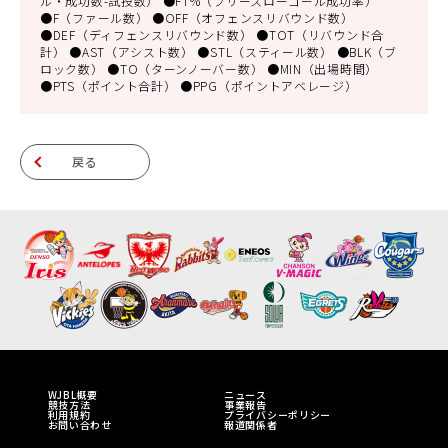
ル・成功数-試投数） ●FT%（フリースローゴール成功率）
●F（ファール数） ●OFF（オフェンスリバウンド数）
●DEF（ディフェンスリバウンド数） ●TOT（リバウンド合
計） ●AST（アシスト数） ●STL（スティール数） ●BLK（ブ
ロック数） ●TO（ターンノーバー数） ●MIN（出場時間）
●PTS（ポイント合計） ●PPG（ポイントアベレージ）
戻る
WJBL概要
ニュース
競技方法
事業報告
利用規約
プライバシーポリシー
お問い合わせ
報道関係者