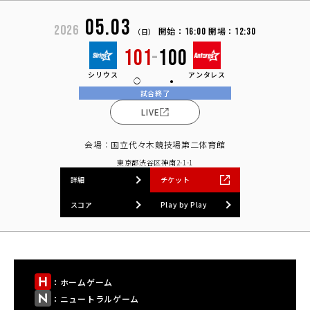
05.03
2026
開始：
開場：
16:00
12:30
（日）
101
-
100
シリウス
アンタレス
試合終了
LIVE
会場：国立代々木競技場第二体育館
東京都渋谷区神南2-1-1
詳細
チケット
スコア
Play by Play
：ホームゲーム
：ニュートラルゲーム