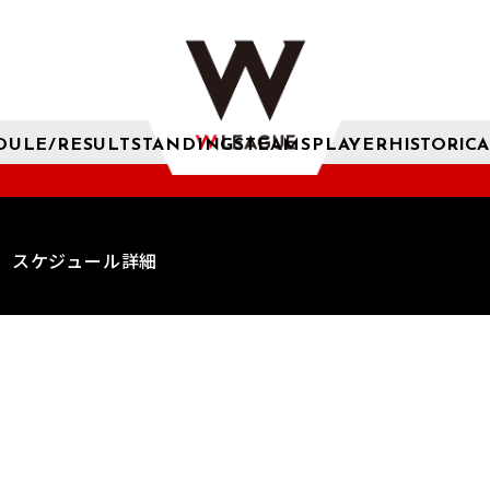
DULE/RESULT
STANDINGS
TEAMS
PLAYER
HISTORICA
スケジュール詳細