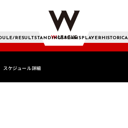
DULE/RESULT
STANDINGS
TEAMS
PLAYER
HISTORICA
スケジュール詳細