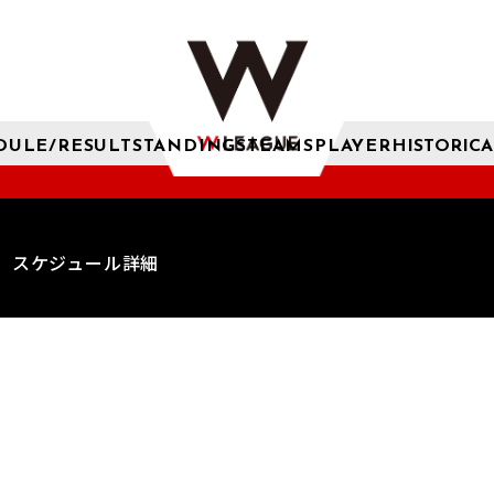
DULE/RESULT
STANDINGS
TEAMS
PLAYER
HISTORICA
スケジュール詳細