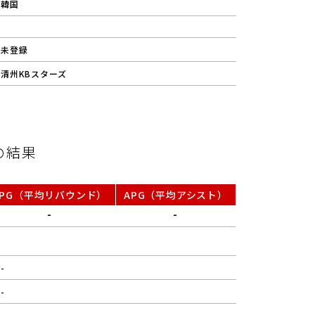
韓国
未登録
清州KBスターズ
の結果
RPG（平均リバウンド）
APG（平均アシスト）
-
-
-
-