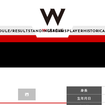
DULE/RESULT
STANDINGS
TEAMS
PLAYER
HISTORICA
身長
生年月日