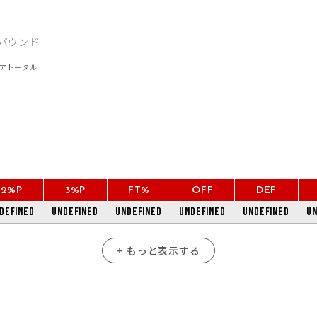
2%P
3%P
FT%
OFF
DEF
defined
undefined
undefined
undefined
undefined
un
+ もっと表示する