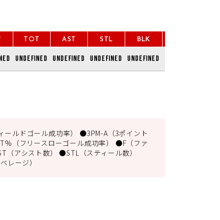
F
TOT
AST
STL
BLK
TO
P
ned
undefined
undefined
undefined
undefined
undefined
undef
ィールドゴール成功率） ●3PM-A（3ポイント
FT%（フリースローゴール成功率） ●F（ファ
ST（アシスト数） ●STL（スティール数）
アベレージ）