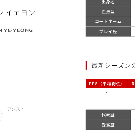
出身地
ン イェヨン
血液型
コートネーム
N YE-YEONG
プレイ歴
最新シーズン
PPG（平均得点）
-
代表歴
受賞歴