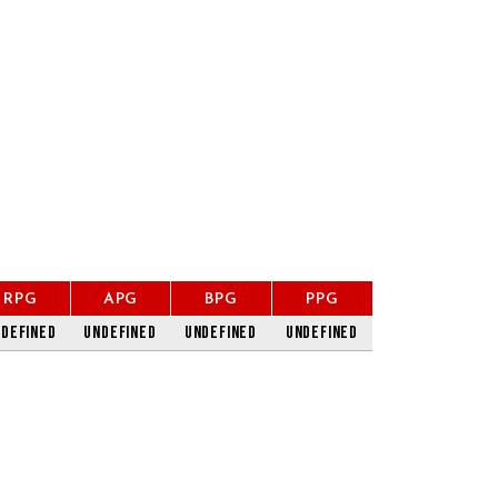
RPG
APG
BPG
PPG
defined
undefined
undefined
undefined