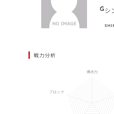
G
シ
SHI
戦力分析