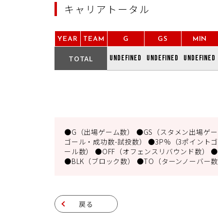
キャリアトータル
YEAR
TEAM
G
GS
MIN
TOTAL
undefined
undefined
undefined
●G（出場ゲーム数） ●GS（スタメン出場ゲーム
ゴール・成功数-試投数） ●3P%（3ポイントゴ
ール数） ●OFF（オフェンスリバウンド数） ●
●BLK（ブロック数） ●TO（ターンノーバー数
戻る