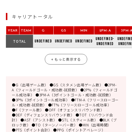
キャリアトータル
YEAR
TEAM
G
GS
MIN
2PM-A
3PM-
undefined-
undefin
TOTAL
undefined
undefined
undefined
undefined
undefin
+ もっと表示する
●G（出場ゲーム数） ●GS（スタメン出場ゲーム数） ●2PM-
A（フィールドゴール・成功数-試投数） ●2P%（フィールドゴ
ール成功率） ●3PM-A（3ポイントゴール・成功数-試投数）
●3P%（3ポイントゴール成功率） ●FTM-A（フリースローゴー
ル・成功数-試投数） ●FT%（フリースローゴール成功率）
●F（ファール数） ●OFF（オフェンスリバウンド数）
●DEF（ディフェンスリバウンド数） ●TOT（リバウンド合
計） ●AST（アシスト数） ●STL（スティール数） ●BLK（ブ
ロック数） ●TO（ターンノーバー数） ●MIN（出場時間）
●PTS（ポイント合計） ●PPG（ポイントアベレージ）