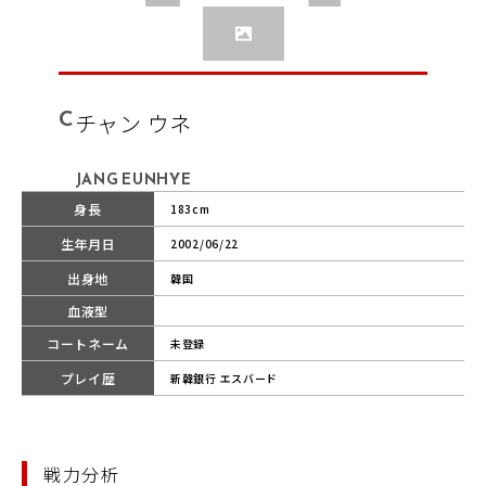
C
チャン ウネ
JANG EUNHYE
身長
183cm
生年月日
2002/06/22
出身地
韓国
血液型
コートネーム
未登録
プレイ歴
新韓銀行 エスバード
戦力分析