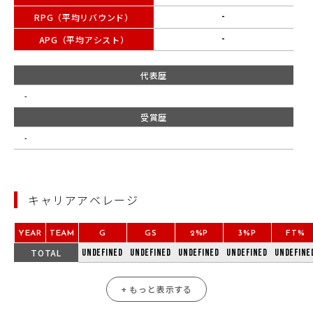
RPG（平均リバウンド）
-
APG（平均アシスト）
-
代表歴
-
受賞歴
-
キャリアアベレージ
YEAR
TEAM
G
GS
2%P
3%P
FT%
TOTAL
undefined
undefined
undefined
undefined
undefine
+ もっと表示する