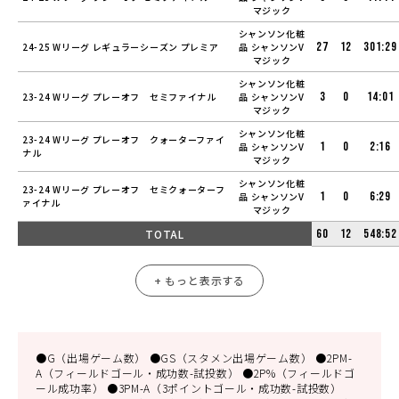
マジック
シャンソン化粧
27
12
301:29
24-25 Wリーグ レギュラーシーズン プレミア
品 シャンソンV
マジック
シャンソン化粧
3
0
14:01
23-24 Wリーグ プレーオフ セミファイナル
品 シャンソンV
マジック
シャンソン化粧
23-24 Wリーグ プレーオフ クォーターファイ
1
0
2:16
品 シャンソンV
ナル
マジック
シャンソン化粧
23-24 Wリーグ プレーオフ セミクォーターフ
1
0
6:29
品 シャンソンV
ァイナル
マジック
TOTAL
60
12
548:52
+ もっと表示する
●G（出場ゲーム数） ●GS（スタメン出場ゲーム数） ●2PM-
A（フィールドゴール・成功数-試投数） ●2P%（フィールドゴ
ール成功率） ●3PM-A（3ポイントゴール・成功数-試投数）