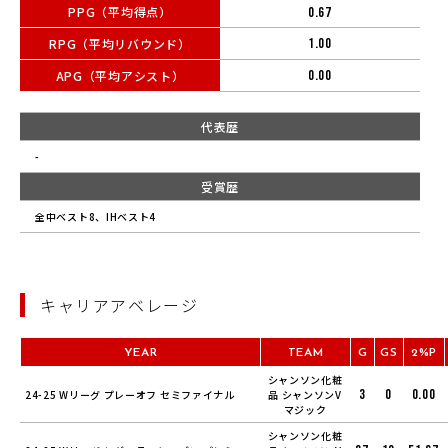
PPG（平均得点）
0.67
RPG（平均リバウンド）
1.00
APG（平均アシスト）
0.00
代表歴
-
受賞歴
全中ベスト8、IHベスト4
キャリアアベレージ
YEAR
TEAM
G
GS
2%P
シャンソン化粧
3
0
0.00
24-25 Wリーグ プレーオフ セミファイナル
品 シャンソンV
マジック
シャンソン化粧