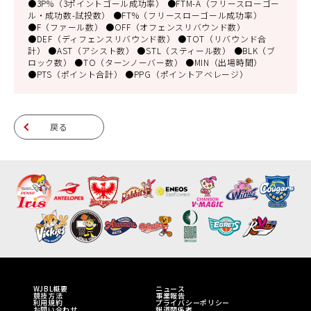
●3P%（3ポイントゴール成功率） ●FTM-A（フリースローゴー
ル・成功数-試投数） ●FT%（フリースローゴール成功率）
●F（ファール数） ●OFF（オフェンスリバウンド数）
●DEF（ディフェンスリバウンド数） ●TOT（リバウンド合
計） ●AST（アシスト数） ●STL（スティール数） ●BLK（ブ
ロック数） ●TO（ターンノーバー数） ●MIN（出場時間）
●PTS（ポイント合計） ●PPG（ポイントアベレージ）
戻る
WJBL概要
ニュース
競技方法
事業報告
利用規約
プライバシーポリシー
お問い合わせ
報道関係者