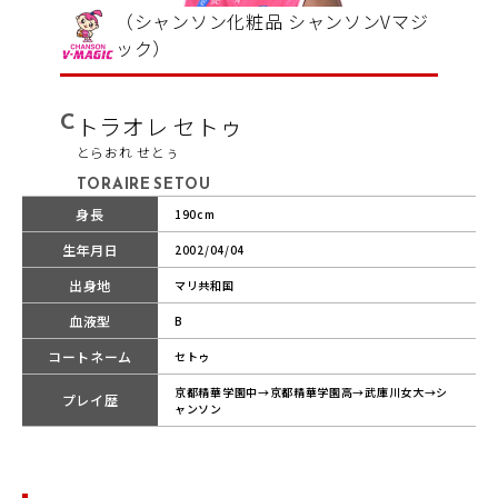
（シャンソン化粧品 シャンソンVマジ
ック）
C
トラオレ セトゥ
とらおれ せとぅ
TORAIRE SETOU
身長
190cm
生年月日
2002/04/04
出身地
マリ共和国
血液型
B
コートネーム
セトゥ
京都精華学園中→京都精華学園高→武庫川女大→シ
プレイ歴
ャンソン