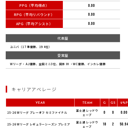
PPG（平均得点）
0.00
RPG（平均リバウンド）
0.00
APG（平均アシスト）
0.00
代表歴
ユニバ（17 準優勝、19 4位）
受賞歴
Wリーグ・ AJ優勝、全国ミニ3位、国体 IH ・WC優勝、インカレ優勝
キャリアアベレージ
YEAR
TEAM
G
GS
2%P
富士通 レッドウ
0
0
0.00
25-26 Wリーグ プレーオフ セミファイナル
ェーブ
富士通 レッドウ
18
2
50.9
25-26 Wリーグ レギュラーシーズン プレミア
ェーブ