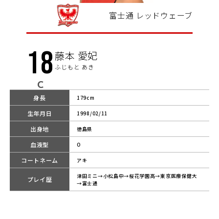
富士通 レッドウェーブ
18
藤本 愛妃
ふじもと あき
C
身長
179cm
生年月日
1998/02/11
出身地
徳島県
血液型
O
コートネーム
アキ
津田ミニ→小松島中→桜花学園高→東京医療保健大
プレイ歴
→富士通