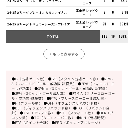
5
0
22:0
24-25 Wリーグ プレーオフ ファイナル
ェーブ
富士通 レッドウ
2
0
6:1
24-25 Wリーグ プレーオフ セミファイナル
ェーブ
富士通 レッドウ
25
0
261:
24-25 Wリーグ レギュラーシーズン プレミア
ェーブ
TOTAL
118
16
1363:
+ もっと表示する
●G（出場ゲーム数） ●GS（スタメン出場ゲーム数） ●2PM-
A（フィールドゴール・成功数-試投数） ●2P%（フィールドゴ
ール成功率） ●3PM-A（3ポイントゴール・成功数-試投数）
●3P%（3ポイントゴール成功率） ●FTM-A（フリースローゴー
ル・成功数-試投数） ●FT%（フリースローゴール成功率）
●F（ファール数） ●OFF（オフェンスリバウンド数）
●DEF（ディフェンスリバウンド数） ●TOT（リバウンド合
計） ●AST（アシスト数） ●STL（スティール数） ●BLK（ブ
ロック数） ●TO（ターンノーバー数） ●MIN（出場時間）
●PTS（ポイント合計） ●PPG（ポイントアベレージ）