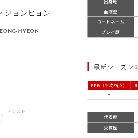
出身地
ン ジョンヒョン
血液型
コートネーム
JEONG-HYEON
プレイ歴
最新シーズン
PPG（平均得点）
-
代表歴
受賞歴