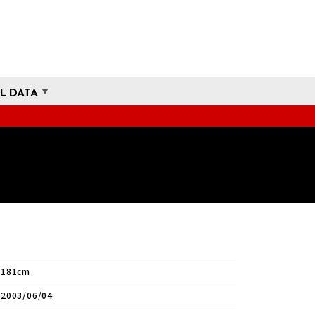
L DATA
181cm
2003/06/04