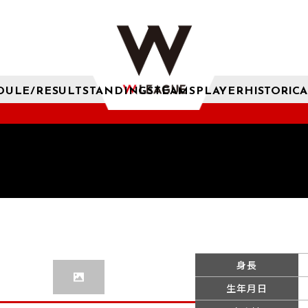
DULE/RESULT
STANDINGS
TEAMS
PLAYER
HISTORICA
身長
生年月日