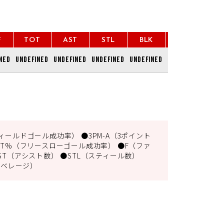
F
TOT
AST
STL
BLK
TO
P
ned
undefined
undefined
undefined
undefined
undefined
undef
ィールドゴール成功率） ●3PM-A（3ポイント
FT%（フリースローゴール成功率） ●F（ファ
ST（アシスト数） ●STL（スティール数）
アベレージ）