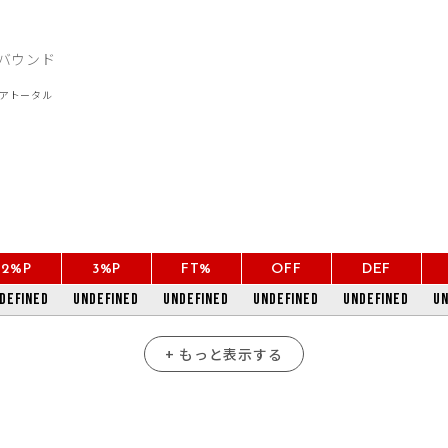
2%P
3%P
FT%
OFF
DEF
defined
undefined
undefined
undefined
undefined
un
+ もっと表示する