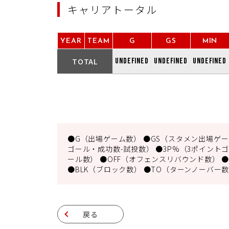
キャリアトータル
YEAR
TEAM
G
GS
MIN
TOTAL
undefined
undefined
undefined
●G（出場ゲーム数） ●GS（スタメン出場ゲーム
ゴール・成功数-試投数） ●3P%（3ポイントゴ
ール数） ●OFF（オフェンスリバウンド数） ●
●BLK（ブロック数） ●TO（ターンノーバー数
戻る