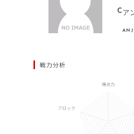
C
ア
AN 
戦力分析