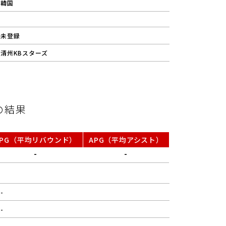
韓国
未登録
清州KBスターズ
の結果
RPG（平均リバウンド）
APG（平均アシスト）
-
-
-
-