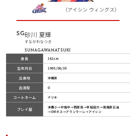
（アイシン ウィングス）
SG
砂川 夏輝
すながわなつき
SUNAGAWANATSUKI
身長
162cm
生年月日
1995/06/30
出身地
沖縄県
血液型
O
コートネーム
ナツキ
津覇小→中城中→西原高→早稲田大→南風原石油
プレイ歴
→OMガス→アランマーレ→アイシン