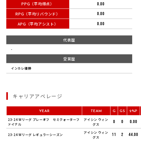
PPG（平均得点）
0.00
RPG（平均リバウンド）
0.00
APG（平均アシスト）
0.00
代表歴
-
受賞歴
インカレ優勝
キャリアアベレージ
YEAR
TEAM
G
GS
2%P
23-24 Wリーグ プレーオフ セミクォーターフ
アイシン ウィン
0
0
0.00
ァイナル
グス
アイシン ウィン
11
2
44.00
23-24 Wリーグ レギュラーシーズン
グス