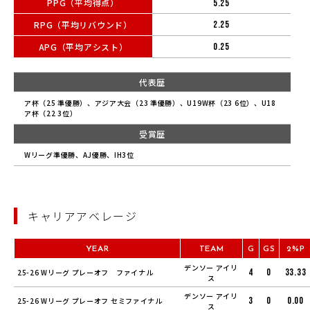
PPG（平均得点）
5.25
RPG（平均リバウンド）
2.25
APG（平均アシスト）
0.25
代表歴
ア杯（25 準優勝）、アジア大会（23 準優勝）、U19W杯（23 6位）、U18
ア杯（22 3位）
受賞歴
Wリーグ準優勝、AJ優勝、IH3位
キャリアアベレージ
YEAR
TEAM
G
GS
2%P
デンソー アイリ
4
0
33.33
25-26 Wリーグ プレーオフ ファイナル
ス
デンソー アイリ
3
0
0.00
25-26 Wリーグ プレーオフ セミファイナル
ス