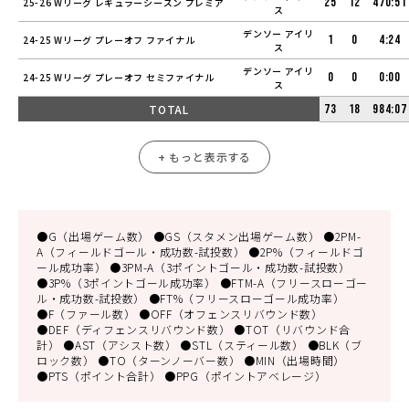
25
12
470:51
25-26 Wリーグ レギュラーシーズン プレミア
ス
デンソー アイリ
1
0
4:24
24-25 Wリーグ プレーオフ ファイナル
ス
デンソー アイリ
0
0
0:00
24-25 Wリーグ プレーオフ セミファイナル
ス
TOTAL
73
18
984:07
+ もっと表示する
●G（出場ゲーム数） ●GS（スタメン出場ゲーム数） ●2PM-
A（フィールドゴール・成功数-試投数） ●2P%（フィールドゴ
ール成功率） ●3PM-A（3ポイントゴール・成功数-試投数）
●3P%（3ポイントゴール成功率） ●FTM-A（フリースローゴー
ル・成功数-試投数） ●FT%（フリースローゴール成功率）
●F（ファール数） ●OFF（オフェンスリバウンド数）
●DEF（ディフェンスリバウンド数） ●TOT（リバウンド合
計） ●AST（アシスト数） ●STL（スティール数） ●BLK（ブ
ロック数） ●TO（ターンノーバー数） ●MIN（出場時間）
●PTS（ポイント合計） ●PPG（ポイントアベレージ）