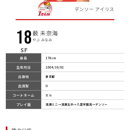
デンソー アイリス
18
薮 未奈海
やぶ みなみ
SF
身長
178cm
生年月日
2004/10/02
出身地
東京都
血液型
O
コートネーム
エル
プレイ歴
清瀬ミニ→清瀬五中→八雲学園高→デンソー