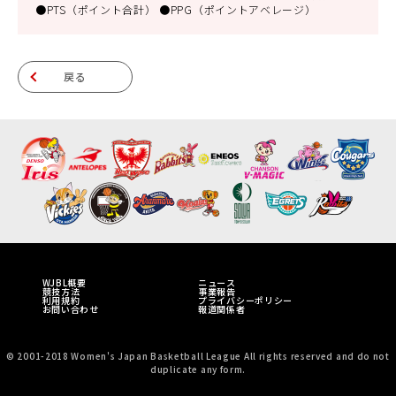
●PTS（ポイント合計） ●PPG（ポイントアベレージ）
戻る
WJBL概要
ニュース
競技方法
事業報告
利用規約
プライバシーポリシー
お問い合わせ
報道関係者
© 2001-2018 Women's Japan Basketball League All rights reserved and do not
duplicate any form.