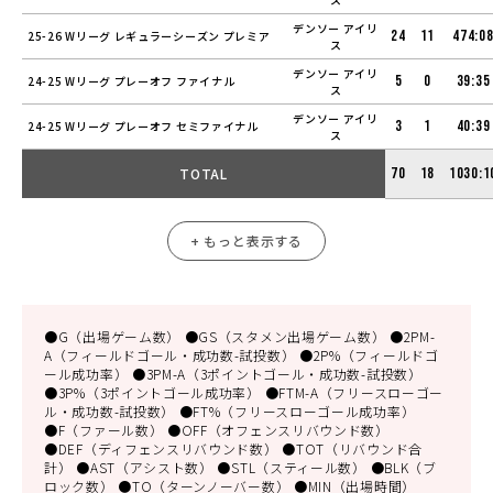
デンソー アイリ
24
11
474:0
25-26 Wリーグ レギュラーシーズン プレミア
ス
デンソー アイリ
5
0
39:35
24-25 Wリーグ プレーオフ ファイナル
ス
デンソー アイリ
3
1
40:39
24-25 Wリーグ プレーオフ セミファイナル
ス
TOTAL
70
18
1030:1
+ もっと表示する
●G（出場ゲーム数） ●GS（スタメン出場ゲーム数） ●2PM-
A（フィールドゴール・成功数-試投数） ●2P%（フィールドゴ
ール成功率） ●3PM-A（3ポイントゴール・成功数-試投数）
●3P%（3ポイントゴール成功率） ●FTM-A（フリースローゴー
ル・成功数-試投数） ●FT%（フリースローゴール成功率）
●F（ファール数） ●OFF（オフェンスリバウンド数）
●DEF（ディフェンスリバウンド数） ●TOT（リバウンド合
計） ●AST（アシスト数） ●STL（スティール数） ●BLK（ブ
ロック数） ●TO（ターンノーバー数） ●MIN（出場時間）