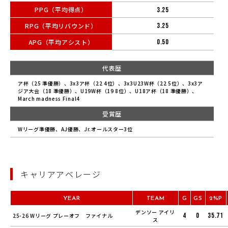
PPG（平均得点）
3.25
RPG（平均リバウンド）
3.25
APG（平均アシスト）
0.50
代表歴
ア杯（25 準優勝）、3x3ア杯（22 4位）、3x3U23W杯（22 5位）、3x3ア
ジア大会（18 準優勝）、U19W杯（19 8位）、U18ア杯（18 準優勝）、
March madness Final4
受賞歴
Wリーグ準優勝、AJ優勝、Jr.オールスター3位
キャリアアベレージ
YEAR
TEAM
G
GS
2%P
デンソー アイリ
4
0
35.71
25-26 Wリーグ プレーオフ ファイナル
ス