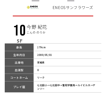
ENEOSサンフラワーズ
10
今野 紀花
こんの のりか
SF
身長
179cm
生年月日
2000/05/01
出身地
宮城県
血液型
O
コートネーム
リーク
七北田小→七北田中→聖和学園高→ルイビル大→デ
プレイ歴
ンソー