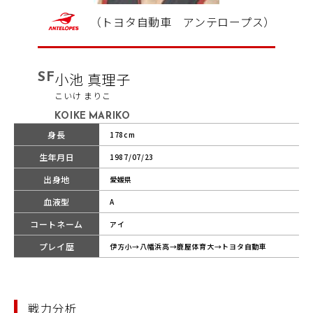
（トヨタ自動車 アンテロープス）
SF
小池 真理子
こいけ まりこ
KOIKE MARIKO
身長
178cm
生年月日
1987/07/23
出身地
愛媛県
血液型
A
コートネーム
アイ
プレイ歴
伊方小→八幡浜高→鹿屋体育大→トヨタ自動車
戦力分析