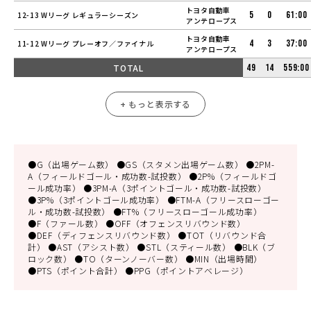
トヨタ自動車
5
0
61:00
12-13 Wリーグ レギュラーシーズン
アンテロープス
トヨタ自動車
4
3
37:00
11-12 Wリーグ プレーオフ／ファイナル
アンテロープス
TOTAL
49
14
559:00
+ もっと表示する
●G（出場ゲーム数） ●GS（スタメン出場ゲーム数） ●2PM-
A（フィールドゴール・成功数-試投数） ●2P%（フィールドゴ
ール成功率） ●3PM-A（3ポイントゴール・成功数-試投数）
●3P%（3ポイントゴール成功率） ●FTM-A（フリースローゴー
ル・成功数-試投数） ●FT%（フリースローゴール成功率）
●F（ファール数） ●OFF（オフェンスリバウンド数）
●DEF（ディフェンスリバウンド数） ●TOT（リバウンド合
計） ●AST（アシスト数） ●STL（スティール数） ●BLK（ブ
ロック数） ●TO（ターンノーバー数） ●MIN（出場時間）
●PTS（ポイント合計） ●PPG（ポイントアベレージ）