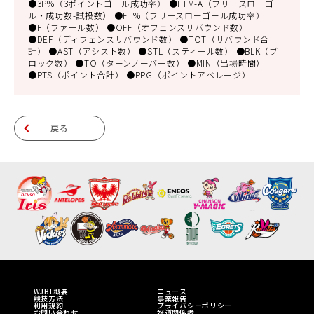
●3P%（3ポイントゴール成功率） ●FTM-A（フリースローゴー
ル・成功数-試投数） ●FT%（フリースローゴール成功率）
●F（ファール数） ●OFF（オフェンスリバウンド数）
●DEF（ディフェンスリバウンド数） ●TOT（リバウンド合
計） ●AST（アシスト数） ●STL（スティール数） ●BLK（ブ
ロック数） ●TO（ターンノーバー数） ●MIN（出場時間）
●PTS（ポイント合計） ●PPG（ポイントアベレージ）
戻る
WJBL概要
ニュース
競技方法
事業報告
利用規約
プライバシーポリシー
お問い合わせ
報道関係者