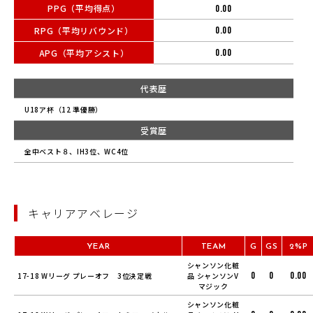
PPG（平均得点）
0.00
RPG（平均リバウンド）
0.00
APG（平均アシスト）
0.00
代表歴
U18ア杯（12 準優勝）
受賞歴
全中ベスト８、IH3位、WC4位
キャリアアベレージ
YEAR
TEAM
G
GS
2%P
シャンソン化粧
0
0
0.00
17-18 Wリーグ プレーオフ 3位決定戦
品 シャンソンV
マジック
シャンソン化粧