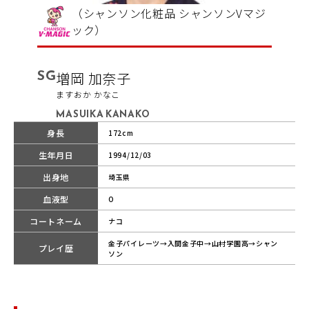
（シャンソン化粧品 シャンソンVマジ
ック）
SG
増岡 加奈子
ますおか かなこ
MASUIKA KANAKO
身長
172cm
生年月日
1994/12/03
出身地
埼玉県
血液型
O
コートネーム
ナコ
金子パイレーツ→入間金子中→山村学園高→シャン
プレイ歴
ソン