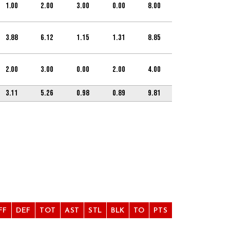
1.00
2.00
3.00
0.00
8.00
3.88
6.12
1.15
1.31
8.85
2.00
3.00
0.00
2.00
4.00
3.11
5.26
0.98
0.89
9.81
FF
DEF
TOT
AST
STL
BLK
TO
PTS