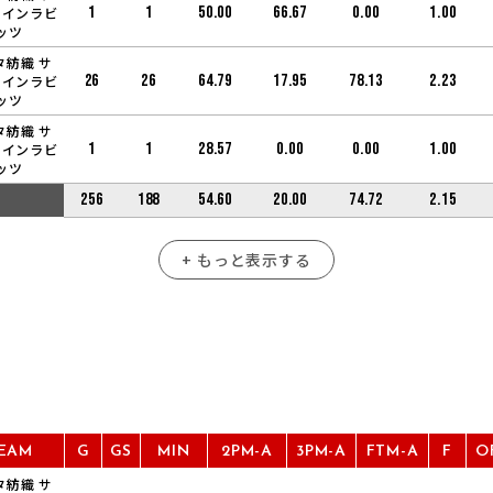
1
1
50.00
66.67
0.00
1.00
ャインラビ
ッツ
タ紡織 サ
26
26
64.79
17.95
78.13
2.23
ャインラビ
ッツ
タ紡織 サ
1
1
28.57
0.00
0.00
1.00
ャインラビ
ッツ
256
188
54.60
20.00
74.72
2.15
+ もっと表示する
EAM
G
GS
MIN
2PM-A
3PM-A
FTM-A
F
O
タ紡織 サ