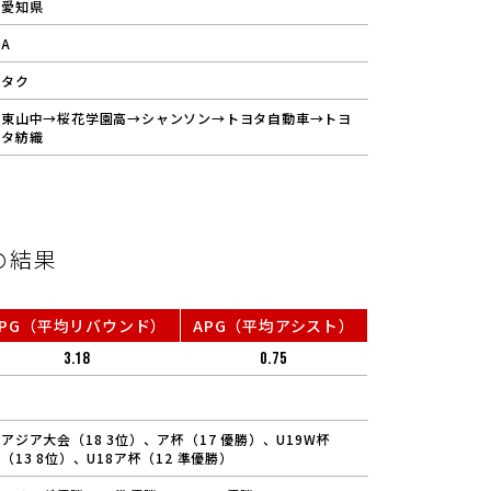
愛知県
A
タク
東山中→桜花学園高→シャンソン→トヨタ自動車→トヨ
タ紡織
の結果
RPG（平均リバウンド）
APG（平均アシスト）
3.18
0.75
アジア大会（18 3位）、ア杯（17 優勝）、U19W杯
（13 8位）、U18ア杯（12 準優勝）