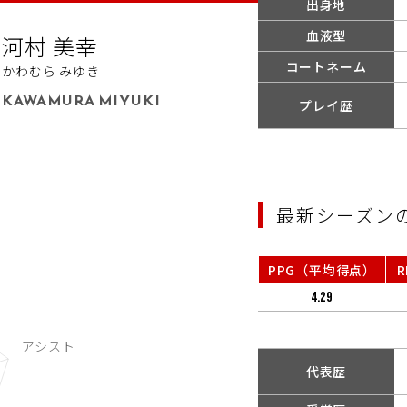
出身地
5
血液型
河村 美幸
コートネーム
かわむら みゆき
KAWAMURA MIYUKI
プレイ歴
最新シーズン
PPG（平均得点）
4.29
代表歴