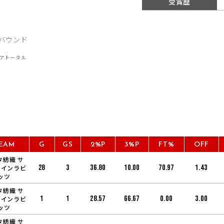
受賞歴
EAM
G
GS
2%P
3%P
FT%
OFF
タ紡織 サ
28
3
36.80
10.00
70.97
1.43
ャインラビ
ッツ
タ紡織 サ
1
1
28.57
66.67
0.00
3.00
ャインラビ
ッツ
タ紡織 サ