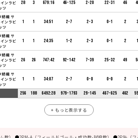
28
3
679:16
46-125
2-20
22-31
46
4
ャインラビ
ッツ
タ紡織 サ
1
1
34:51
2-7
2-3
0-1
2
ャインラビ
ッツ
タ紡織 サ
1
1
24:35
1-2
2-3
0-1
2
ャインラビ
ッツ
タ紡織 サ
26
26
747:42
92-142
7-39
25-32
49
5
ャインラビ
ッツ
タ紡織 サ
1
1
34:07
2-7
0-0
0-0
2
ャインラビ
ッツ
256
188
6492:28
979-1793
29-145
467-625
462
5
+ もっと表示する
数） ●2PM-A（フィールドゴール・成功数-試投数） ●2P%（フ