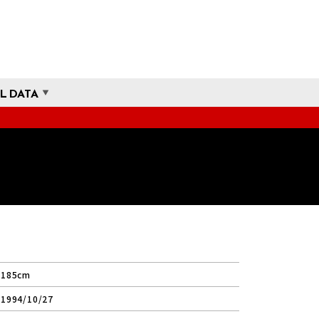
L DATA
185cm
1994/10/27