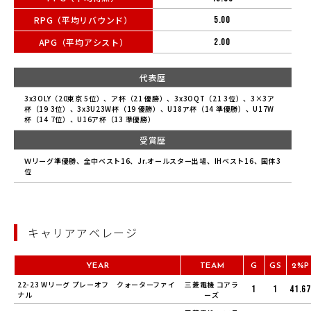
RPG（平均リバウンド）
5.00
APG（平均アシスト）
2.00
代表歴
3x3OLY（20東京 5位）、ア杯（21 優勝）、3x3OQT（21 3位）、3×3ア
杯（19 3位）、3x3U23W杯（19 優勝）、U18ア杯（14 準優勝）、U17W
杯（14 7位）、U16ア杯（13 準優勝）
受賞歴
Ｗリーグ準優勝、全中ベスト16、Jr.オールスター出場、IHベスト16、国体3
位
キャリアアベレージ
YEAR
TEAM
G
GS
2%P
22-23 Wリーグ プレーオフ クォーターファイ
三菱電機 コアラ
1
1
41.67
ナル
ーズ