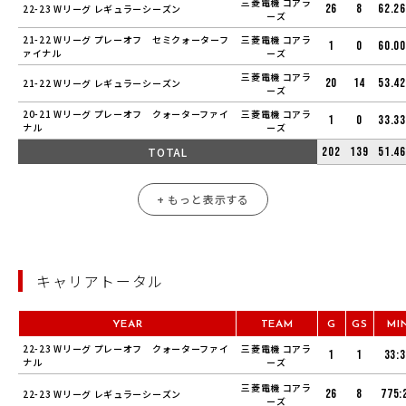
三菱電機 コアラ
26
8
62.26
22-23 Wリーグ レギュラーシーズン
ーズ
21-22 Wリーグ プレーオフ セミクォーターフ
三菱電機 コアラ
1
0
60.00
ァイナル
ーズ
三菱電機 コアラ
20
14
53.42
21-22 Wリーグ レギュラーシーズン
ーズ
20-21 Wリーグ プレーオフ クォーターファイ
三菱電機 コアラ
1
0
33.33
ナル
ーズ
TOTAL
202
139
51.46
+ もっと表示する
キャリアトータル
YEAR
TEAM
G
GS
MI
22-23 Wリーグ プレーオフ クォーターファイ
三菱電機 コアラ
1
1
33:
ナル
ーズ
三菱電機 コアラ
26
8
775:
22-23 Wリーグ レギュラーシーズン
ーズ