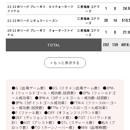
21-22 Wリーグ プレーオフ セミクォーターフ
三菱電機 コアラ
1
0
24:
ァイナル
ーズ
三菱電機 コアラ
20
14
515:
21-22 Wリーグ レギュラーシーズン
ーズ
20-21 Wリーグ プレーオフ クォーターファイ
三菱電機 コアラ
1
0
21:
ナル
ーズ
TOTAL
202
139
4916
+ もっと表示する
●G（出場ゲーム数） ●GS（スタメン出場ゲーム数） ●2PM-
A（フィールドゴール・成功数-試投数） ●2P%（フィールドゴ
ール成功率） ●3PM-A（3ポイントゴール・成功数-試投数）
●3P%（3ポイントゴール成功率） ●FTM-A（フリースローゴー
ル・成功数-試投数） ●FT%（フリースローゴール成功率）
●F（ファール数） ●OFF（オフェンスリバウンド数）
●DEF（ディフェンスリバウンド数） ●TOT（リバウンド合
計） ●AST（アシスト数） ●STL（スティール数） ●BLK（ブ
ロック数） ●TO（ターンノーバー数） ●MIN（出場時間）