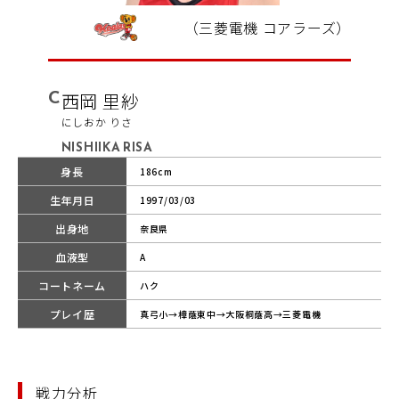
（三菱電機 コアラーズ）
C
西岡 里紗
にしおか りさ
NISHIIKA RISA
身長
186cm
生年月日
1997/03/03
出身地
奈良県
血液型
A
コートネーム
ハク
プレイ歴
真弓小→樟蔭東中→大阪桐蔭高→三菱電機
戦力分析