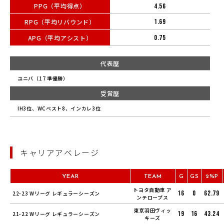
PPG（平均得点）
4.56
RPG（平均リバウンド）
1.69
APG（平均アシスト）
0.75
代表歴
ユニバ（17 準優勝）
受賞歴
IH3位、WCベスト8、インカレ3位
キャリアアベレージ
YEAR
TEAM
G
GS
2%P
トヨタ自動車 ア
16
0
62.79
22-23 Wリーグ レギュラーシーズン
ンテロープス
東京羽田ヴィッ
19
16
43.24
21-22 Wリーグ レギュラーシーズン
キーズ