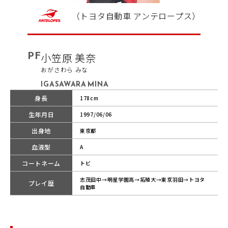
（トヨタ自動車 アンテロープス）
PF
小笠原 美奈
おがさわら みな
IGASAWARA MINA
身長
178cm
生年月日
1997/06/06
出身地
東京都
血液型
A
コートネーム
トビ
志茂田中→明星学園高→拓殖大→東京羽田→トヨタ
プレイ歴
自動車