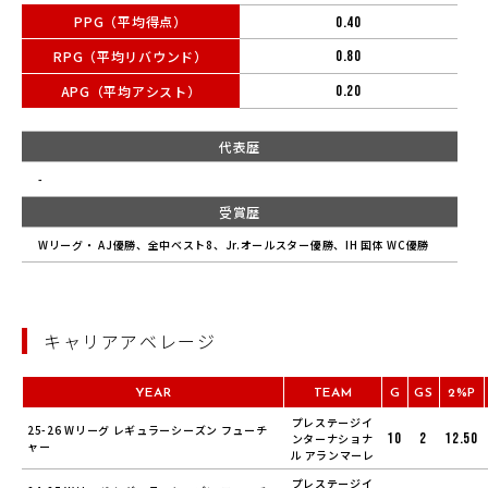
PPG（平均得点）
0.40
RPG（平均リバウンド）
0.80
APG（平均アシスト）
0.20
代表歴
-
受賞歴
Wリーグ・ AJ優勝、全中ベスト8、Jr.オールスター優勝、IH 国体 WC優勝
キャリアアベレージ
YEAR
TEAM
G
GS
2%P
プレステージイ
25-26 Wリーグ レギュラーシーズン フューチ
10
2
12.50
ンターナショナ
ャー
ル アランマーレ
プレステージイ