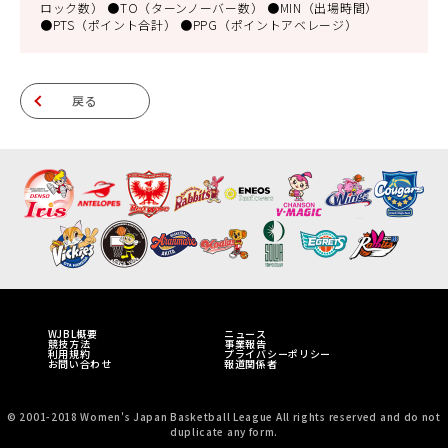
ロック数） ●TO（ターンノーバー数） ●MIN（出場時間）
●PTS（ポイント合計） ●PPG（ポイントアベレージ）
戻る
WJBL概要
ニュース
競技方法
事業報告
利用規約
プライバシーポリシー
お問い合わせ
報道関係者
© 2001-2018 Women's Japan Basketball League All rights reserved and do not
duplicate any form.