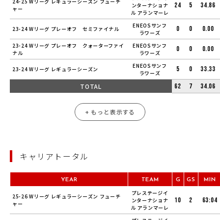
24-25 Wリーグ レギュラーシーズン フューチ
24
5
34.86
ンターナショナ
ャー
ル アランマーレ
ENEOSサンフ
0
0
0.00
23-24 Wリーグ プレーオフ セミファイナル
ラワーズ
23-24 Wリーグ プレーオフ クォーターファイ
ENEOSサンフ
0
0
0.00
ナル
ラワーズ
ENEOSサンフ
5
0
33.33
23-24 Wリーグ レギュラーシーズン
ラワーズ
TOTAL
62
7
34.06
+ もっと表示する
キャリアトータル
YEAR
TEAM
G
GS
MIN
プレステージイ
25-26 Wリーグ レギュラーシーズン フューチ
10
2
63:04
ンターナショナ
ャー
ル アランマーレ