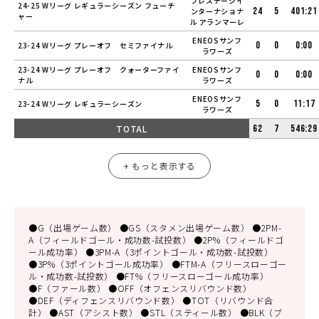
プレステージイ
24-25 Wリーグ レギュラーシーズン フューチ
24
5
401:21
ンターナショナ
ャー
ル アランマーレ
ENEOSサンフ
0
0
0:00
23-24 Wリーグ プレーオフ セミファイナル
ラワーズ
23-24 Wリーグ プレーオフ クォーターファイ
ENEOSサンフ
0
0
0:00
ナル
ラワーズ
ENEOSサンフ
5
0
11:17
23-24 Wリーグ レギュラーシーズン
ラワーズ
TOTAL
62
7
546:29
+ もっと表示する
●G（出場ゲーム数） ●GS（スタメン出場ゲーム数） ●2PM-
A（フィールドゴール・成功数-試投数） ●2P%（フィールドゴ
ール成功率） ●3PM-A（3ポイントゴール・成功数-試投数）
●3P%（3ポイントゴール成功率） ●FTM-A（フリースローゴー
ル・成功数-試投数） ●FT%（フリースローゴール成功率）
●F（ファール数） ●OFF（オフェンスリバウンド数）
●DEF（ディフェンスリバウンド数） ●TOT（リバウンド合
計） ●AST（アシスト数） ●STL（スティール数） ●BLK（ブ