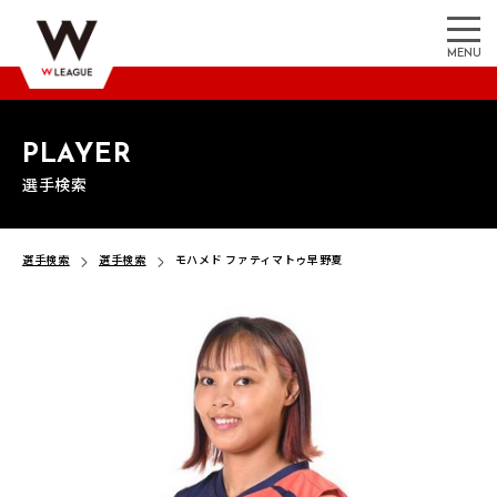
MENU
PLAYER
選手検索
選手検索
選手検索
モハメド ファティマトゥ早野夏