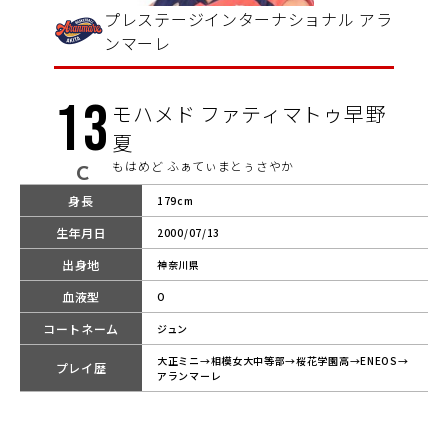
プレステージインターナショナル アラ
ンマーレ
13
モハメド ファティマトゥ早野
夏
もはめど ふぁてぃまとぅさやか
C
身長
179cm
生年月日
2000/07/13
出身地
神奈川県
血液型
O
コートネーム
ジュン
大正ミニ→相模女大中等部→桜花学園高→ENEOS→
プレイ歴
アランマーレ