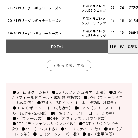
新潟アルビレッ
24
24
772:
21-22 Wリーグ レギュラーシーズン
クスBBラビッツ
新潟アルビレッ
16
16
517:
20-21 Wリーグ レギュラーシーズン
クスBBラビッツ
新潟アルビレッ
16
12
288:
19-20 Wリーグ レギュラーシーズン
クスBBラビッツ
TOTAL
119
97
2701:
+ もっと表示する
●G（出場ゲーム数） ●GS（スタメン出場ゲーム数） ●2PM-
A（フィールドゴール・成功数-試投数） ●2P%（フィールドゴ
ール成功率） ●3PM-A（3ポイントゴール・成功数-試投数）
●3P%（3ポイントゴール成功率） ●FTM-A（フリースローゴー
ル・成功数-試投数） ●FT%（フリースローゴール成功率）
●F（ファール数） ●OFF（オフェンスリバウンド数）
●DEF（ディフェンスリバウンド数） ●TOT（リバウンド合
計） ●AST（アシスト数） ●STL（スティール数） ●BLK（ブ
ロック数） ●TO（ターンノーバー数） ●MIN（出場時間）