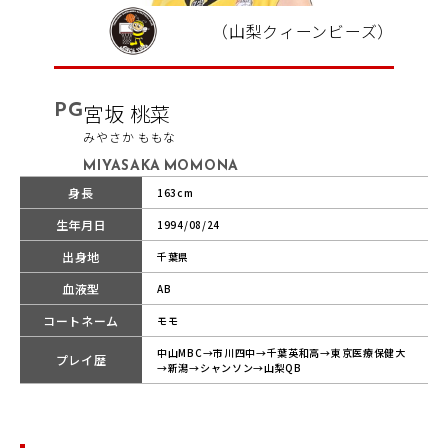
（山梨クィーンビーズ）
PG
宮坂 桃菜
みやさか ももな
MIYASAKA MOMONA
身長
163cm
生年月日
1994/08/24
出身地
千葉県
血液型
AB
コートネーム
モモ
中山MBC→市川四中→千葉英和高→東京医療保健大
プレイ歴
→新潟→シャンソン→山梨QB