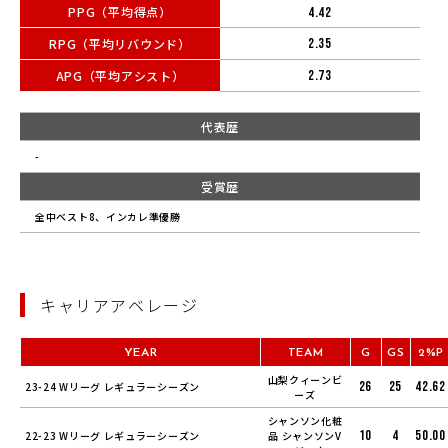
PPG（平均得点）
4.42
RPG（平均リバウンド）
2.35
APG（平均アシスト）
2.73
代表歴
-
受賞歴
全中ベスト8、インカレ準優勝
キャリアアベレージ
YEAR
TEAM
G
GS
2%P
山梨クィーンビ
26
25
42.62
23-24 Wリーグ レギュラーシーズン
ーズ
シャンソン化粧
10
4
50.00
22-23 Wリーグ レギュラーシーズン
品 シャンソンV