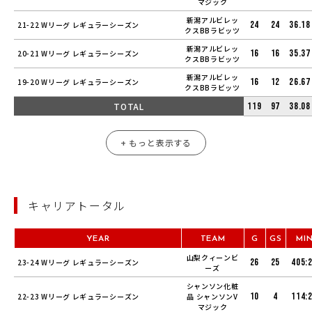
マジック
新潟アルビレッ
24
24
36.18
21-22 Wリーグ レギュラーシーズン
クスBBラビッツ
新潟アルビレッ
16
16
35.37
20-21 Wリーグ レギュラーシーズン
クスBBラビッツ
新潟アルビレッ
16
12
26.67
19-20 Wリーグ レギュラーシーズン
クスBBラビッツ
TOTAL
119
97
38.08
+ もっと表示する
キャリアトータル
YEAR
TEAM
G
GS
MI
山梨クィーンビ
26
25
405:
23-24 Wリーグ レギュラーシーズン
ーズ
シャンソン化粧
10
4
114:
22-23 Wリーグ レギュラーシーズン
品 シャンソンV
マジック