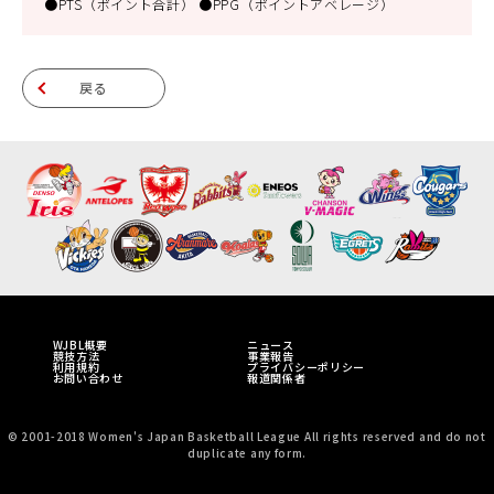
●PTS（ポイント合計） ●PPG（ポイントアベレージ）
戻る
WJBL概要
ニュース
競技方法
事業報告
利用規約
プライバシーポリシー
お問い合わせ
報道関係者
© 2001-2018 Women's Japan Basketball League All rights reserved and do not
duplicate any form.