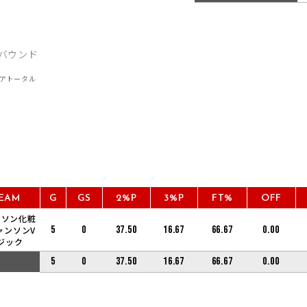
EAM
G
GS
2%P
3%P
FT%
OFF
ンソン化粧
5
0
37.50
16.67
66.67
0.00
ャンソンV
ジック
5
0
37.50
16.67
66.67
0.00