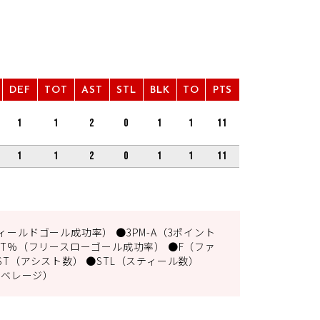
DEF
TOT
AST
STL
BLK
TO
PTS
1
1
2
0
1
1
11
1
1
2
0
1
1
11
ィールドゴール成功率） ●3PM-A（3ポイント
FT%（フリースローゴール成功率） ●F（ファ
ST（アシスト数） ●STL（スティール数）
アベレージ）