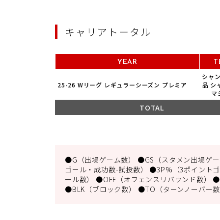
キャリアトータル
YEAR
T
シャ
25-26 Wリーグ レギュラーシーズン プレミア
品 シ
マ
TOTAL
●G（出場ゲーム数） ●GS（スタメン出場ゲーム
ゴール・成功数-試投数） ●3P%（3ポイントゴ
ール数） ●OFF（オフェンスリバウンド数） ●
●BLK（ブロック数） ●TO（ターンノーバー数