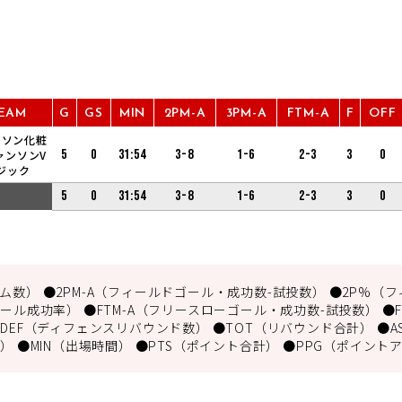
EAM
G
GS
MIN
2PM-A
3PM-A
FTM-A
F
OFF
ンソン化粧
5
0
31:54
3-8
1-6
2-3
3
0
ャンソンV
ジック
5
0
31:54
3-8
1-6
2-3
3
0
数） ●2PM-A（フィールドゴール・成功数-試投数） ●2P%（フ
ール成功率） ●FTM-A（フリースローゴール・成功数-試投数） ●
DEF（ディフェンスリバウンド数） ●TOT（リバウンド合計） ●A
） ●MIN（出場時間） ●PTS（ポイント合計） ●PPG（ポイント