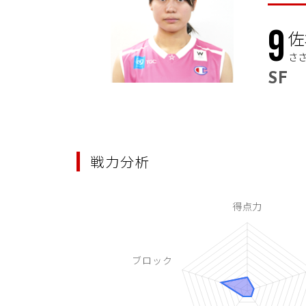
9
佐
さ
SF
戦力分析