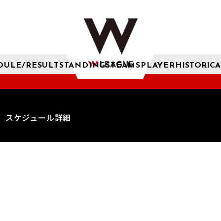
DULE/RESULT
STANDINGS
TEAMS
PLAYER
HISTORICA
スケジュール詳細