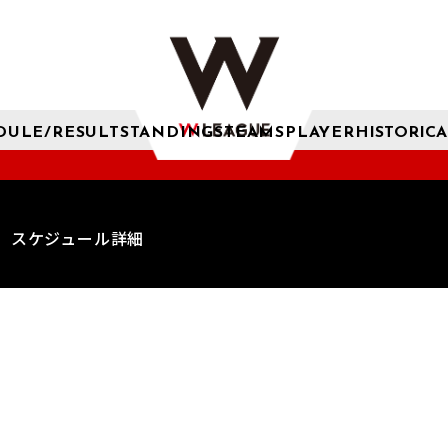
DULE/RESULT
STANDINGS
TEAMS
PLAYER
HISTORICA
スケジュール詳細