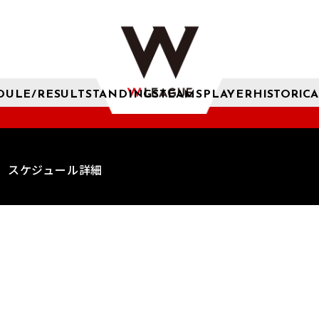
DULE/RESULT
STANDINGS
TEAMS
PLAYER
HISTORICA
スケジュール詳細