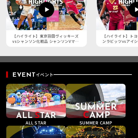
【ハイライト】東京羽田ヴィッキーズ
【ハイライト】トヨ
vsシャンソン化粧品 シャンソンVマジ
ンラビッツvsアイシ
ック｜Wプレミア 第14週GAME2｜
プレミア 第14週GAME
2026.2.8 (Wリーグ)
(Wリーグ)
EVENT
イベント
SUMMER CAMP
ALL STAR