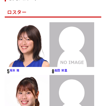
ロスター
5
坂本 雅
8
高田 栞里