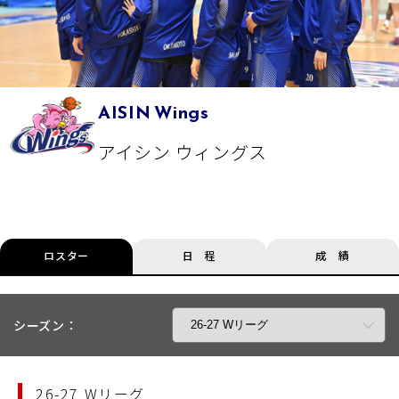
AISIN Wings
アイシン ウィングス
ロスター
日 程
成 績
シーズン：
26-27 Wリーグ