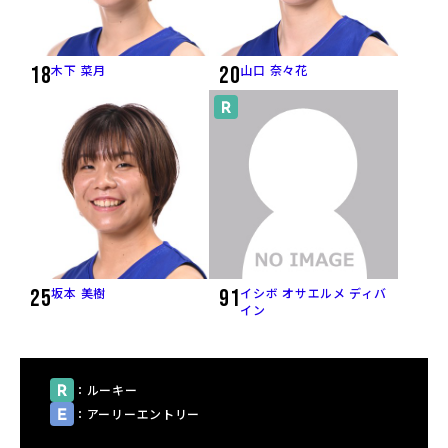
18
木下 菜月
20
山口 奈々花
25
坂本 美樹
91
イシボ オサエルメ ディバ
イン
：ルーキー
：アーリーエントリー