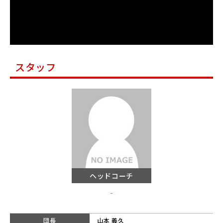
スタッフ
ヘッドコーチ
‐
団長
山本 義久