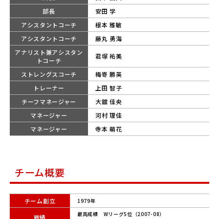
部長
安田 学
アシスタントコーチ
根本 雅敏
アシスタントコーチ
藤丸 勇海
アナリスト兼アシスタン
君塚 祐美
トコーチ
ストレングスコーチ
梅嵜 勝英
トレーナー
上田 智子
チーフマネージャー
大舘 佳央
マネージャー
河村 理佳
マネージャー
寺本 萌花
チーム概要
チーム創立
1979年
最高成績 Wリーグ5位（2007-08）
戦績