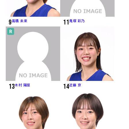
9
高橋 未来
11
鬼塚 彩乃
13
木村 陽菜
14
近藤 京