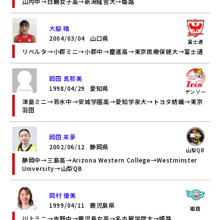
山内中→白鵬女子高→新潟経営大→姫路
大脇 晴
2004/03/04
山口県
富士通
リベルタ→小郡ミニ→小郡中→慶進高→東京医療保健大→富士通
岡田 真那美
1998/04/29
愛知県
デンソー
津島ミニ→若水中→安城学園高→愛知学泉大→トヨタ紡織→東京
羽田
岡田 来夢
2002/06/12
静岡県
山梨QB
静岡中→三島高→Arizona Western College→Westminster
University→山梨QB
岡村 優美
1999/04/11
鹿児島県
姫路
川上ミニ→吉野中→鹿児島女高→名古屋学院大→姫路