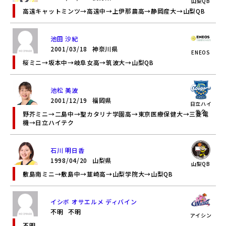
山梨QB
高遠キャットミンツ→高遠中→上伊那農高→静岡産大→山梨QB
池田 沙紀
2001/03/18
神奈川県
ENEOS
桜ミニ→坂本中→岐阜女高→筑波大→山梨QB
池松 美波
2001/12/19
福岡県
日立ハイ
テク
野芥ミニ→二島中→聖カタリナ学園高→東京医療保健大→三菱電
機→日立ハイテク
石川 明日香
1998/04/20
山梨県
山梨QB
敷島南ミニ→敷島中→韮崎高→山梨学院大→山梨QB
イシボ オサエルメ ディバイン
不明
不明
アイシン
不明