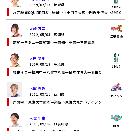
1999/07/15
茨城県
SMBC
水戸緑岡SQUIRRELS→緑岡中→土浦日大高→明治学院大→SMBC
大崎 万菜
2002/05/03
高知県
三菱電機
高知一宮ミニ→高知南中→高知中央高→三菱電機
太田 咲里
2000/09/13
千葉県
SMBC
福栄ミニ→福栄中→八雲学園高→日本体育大→SMBC
大舘 真央
2001/09/11
石川県
アイシン
芦城中→東海大付熊本星翔高→東海大九州→アイシン
大塚 千生
2001/09/16
神奈川県
姫路