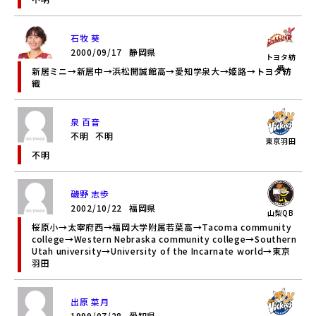
石牧 葵
2000/09/17
静岡県
トヨタ紡
織
新居ミニ→新居中→浜松開誠館高→愛知学泉大→姫路→トヨタ紡
織
泉 百音
不明
不明
東京羽田
不明
磯野 志歩
2002/10/22
福岡県
山梨QB
桜原小→太宰府西→福岡大学附属若葉高→Tacoma community
college→Western Nebraska community college→Southern
Utah university→University of the Incarnate world→東京
羽田
出原 菜月
1999/07/28
愛知県