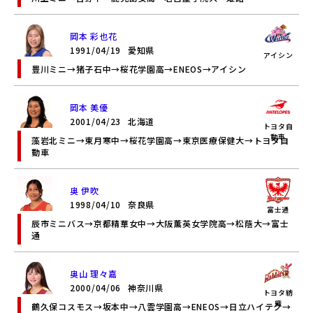
岡本 彩也花
1991/04/19
愛知県
アイシン
豊川ミニ→猪子石中→桜花学園高→ENEOS→アイシン
岡本 美優
2001/04/23
北海道
トヨタ自
動車
藻岩北ミニ→東月寒中→桜花学園高→東京医療保健大→トヨタ自
動車
奥 伊吹
1998/04/10
奈良県
富士通
辰市ミニバス→京都精華女中→大阪薫英女学院高→松蔭大→富士
通
奥山 理々嘉
2000/04/06
神奈川県
トヨタ紡
織
鶴久保コスモス→坂本中→八雲学園高→ENEOS→日立ハイテク→