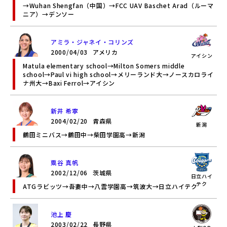
→Wuhan Shengfan（中国）→FCC UAV Baschet Arad（ルーマ
ニア）→デンソー
アミラ・ジャネイ・コリンズ
2000/04/03
アメリカ
アイシン
Matula elementary school→Milton Somers middle
school→Paul vi high school→メリーランド大→ノースカロライ
ナ州大→Baxi Ferrol→アイシン
新井 希寧
2004/02/20
青森県
新潟
鶴田ミニバス→鶴田中→柴田学園高→新潟
粟谷 真帆
2002/12/06
茨城県
日立ハイ
テク
ATGラビッツ→吾妻中→八雲学園高→筑波大→日立ハイテク
池上 慶
2003/02/22
長野県