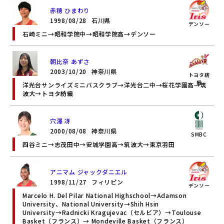
赤穂 ひまわり
1998/08/28
石川県
デンソー
石崎ミニ→昭和学院中→昭和学院高→デンソー
朝比奈 あずさ
2003/10/20
神奈川県
トヨタ紡
織
洋光台サンライズミニバスクラブ→洋光台二中→桜花学園高→筑
波大→トヨタ紡織
穴澤 冴
2000/08/08
神奈川県
SMBC
四谷ミニ→志茂田中→安城学園高→筑波大→東京羽田
アニマム ジャックダニエル
1998/11/27
フィリピン
デンソー
Marcelo H. Del Pilar National Highschool→Adamson
University、National University→Shih Hsin
University→Radnicki Kragujevac（セルビア）→Toulouse
Basket（フランス）→ Mondeville Basket（フランス）