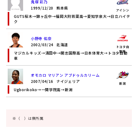
鬼塚 彩乃
1999/12/20
熊本県
アイシン
GUTS桜木→錦ヶ丘中→福岡大附若葉高→愛知学泉大→日立ハイテ
ク
小野寺 佑奈
2002/03/24
北海道
トヨタ自
動車
マジカルキッズ→清田中→開志国際高→日本体育大→トヨタ自動
車
オモカロ マリアン アブドゥルカリーム
2007/04/16
ナイジェリア
新潟
Ugborikoko→一関学院高→新潟
※（ ）は無所属