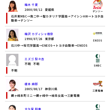
梅木 千夏
2000/08/12
愛媛県
デンソー
石井東MBC→南二中→聖カタリナ学園高→アイシンAW→トヨタ自
動車→デンソー
梅沢 カディシャ樹奈
1998/07/26
東京都
ENEOS
石川中→桜花学園高→ENEOS→トヨタ自動車→ENEOS
エズゴ 梨々杏
不明
不明
SMBC
不明
榎本 麻那
2005/08/17
神奈川県
三菱電機
鶴ヶ峰本町ミニ→鶴ヶ峰中→岐阜女高→三菱電機
大久保 和奏