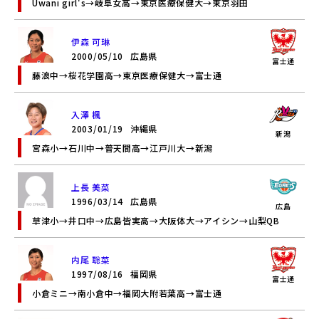
Uwani girl's→岐阜女高→東京医療保健大→東京羽田
伊森 可琳
2000/05/10
広島県
富士通
藤浪中→桜花学園高→東京医療保健大→富士通
入澤 楓
2003/01/19
沖縄県
新潟
宮森小→石川中→普天間高→江戸川大→新潟
上長 美菜
1996/03/14
広島県
広島
草津小→井口中→広島皆実高→大阪体大→アイシン→山梨QB
内尾 聡菜
1997/08/16
福岡県
富士通
小倉ミニ→南小倉中→福岡大附若葉高→富士通