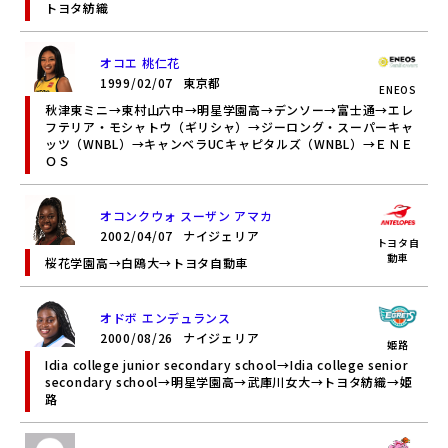
トヨタ紡織
オコエ 桃仁花
1999/02/07
東京都
ENEOS
秋津東ミニ→東村山六中→明星学園高→デンソー→富士通→エレ
フテリア・モシャトウ（ギリシャ）→ジーロング・スーパーキャ
ッツ（WNBL）→キャンベラUCキャピタルズ（WNBL）→ＥＮＥ
ＯＳ
オコンクウォ スーザン アマカ
2002/04/07
ナイジェリア
トヨタ自
動車
桜花学園高→白鴎大→トヨタ自動車
オドボ エンデュランス
2000/08/26
ナイジェリア
姫路
Idia college junior secondary school→Idia college senior
secondary school→明星学園高→武庫川女大→トヨタ紡織→姫
路