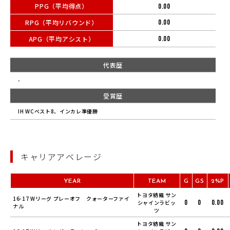
PPG（平均得点）
0.00
RPG（平均リバウンド）
0.00
APG（平均アシスト）
0.00
代表歴
-
受賞歴
IH WCベスト8、インカレ準優勝
キャリアアベレージ
YEAR
TEAM
G
GS
2%P
トヨタ紡織 サン
16-17 Wリーグ プレーオフ クォーターファイ
0
0
0.00
シャインラビッ
ナル
ツ
トヨタ紡織 サン