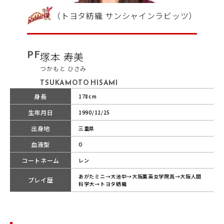
（トヨタ紡織 サンシャインラビッツ）
PF
塚本 寿美
つかもと ひさみ
TSUKAMOTO HISAMI
身長
178cm
生年月日
1990/12/25
出身地
三重県
血液型
O
コートネーム
レン
あがたミニ→大池中→大阪薫英女学院高→大阪人間
プレイ歴
科学大→トヨタ紡織