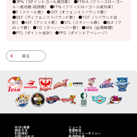
●3P%（3ポイントゴール成功率） ●FTM-A（フリースローゴー
ル・成功数-試投数） ●FT%（フリースローゴール成功率）
●F（ファール数） ●OFF（オフェンスリバウンド数）
●DEF（ディフェンスリバウンド数） ●TOT（リバウンド合
計） ●AST（アシスト数） ●STL（スティール数） ●BLK（ブ
ロック数） ●TO（ターンノーバー数） ●MIN（出場時間）
●PTS（ポイント合計） ●PPG（ポイントアベレージ）
戻る
WJBL概要
ニュース
競技方法
事業報告
利用規約
プライバシーポリシー
お問い合わせ
報道関係者