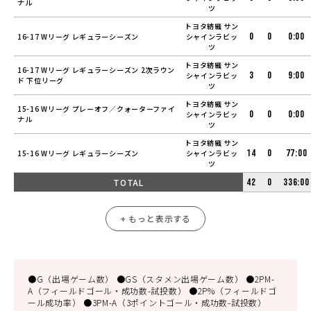
ナル
ツ
トヨタ紡織 サン
0
0
0:00
16-17 Wリーグ レギュラーシーズン
シャインラビッ
ツ
トヨタ紡織 サン
16-17 Wリーグ レギュラーシーズン 2次ラウン
3
0
9:00
シャインラビッ
ド 下位リーグ
ツ
トヨタ紡織 サン
15-16 Wリーグ プレーオフ／クォーターファイ
0
0
0:00
シャインラビッ
ナル
ツ
トヨタ紡織 サン
14
0
77:00
15-16 Wリーグ レギュラーシーズン
シャインラビッ
ツ
TOTAL
42
0
336:00
+ もっと表示する
●G（出場ゲーム数） ●GS（スタメン出場ゲーム数） ●2PM-
A（フィールドゴール・成功数-試投数） ●2P%（フィールドゴ
ール成功率） ●3PM-A（3ポイントゴール・成功数-試投数）