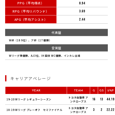
PPG（平均得点）
8.94
RPG（平均リバウンド）
3.69
APG（平均アシスト）
2.44
代表歴
W杯（18 9位）、ア杯（17 優勝）
受賞歴
Wリーグ準優勝、AJ3位、IH 国体 WC優勝、インカレ出場
キャリアアベレージ
YEAR
TEAM
G
GS
2%P
トヨタ自動車 ア
16
13
44.19
19-20 Wリーグ レギュラーシーズン
ンテロープス
トヨタ自動車 ア
3
2
22.22
18-19 Wリーグ プレーオフ セミファイナル
ンテロープス