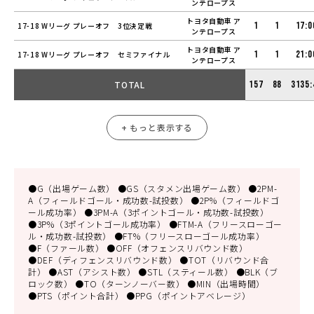
ンテロープス
トヨタ自動車 ア
1
1
17:0
17-18 Wリーグ プレーオフ 3位決定戦
ンテロープス
トヨタ自動車 ア
1
1
21:0
17-18 Wリーグ プレーオフ セミファイナル
ンテロープス
TOTAL
157
88
3135:
+ もっと表示する
●G（出場ゲーム数） ●GS（スタメン出場ゲーム数） ●2PM-
A（フィールドゴール・成功数-試投数） ●2P%（フィールドゴ
ール成功率） ●3PM-A（3ポイントゴール・成功数-試投数）
●3P%（3ポイントゴール成功率） ●FTM-A（フリースローゴー
ル・成功数-試投数） ●FT%（フリースローゴール成功率）
●F（ファール数） ●OFF（オフェンスリバウンド数）
●DEF（ディフェンスリバウンド数） ●TOT（リバウンド合
計） ●AST（アシスト数） ●STL（スティール数） ●BLK（ブ
ロック数） ●TO（ターンノーバー数） ●MIN（出場時間）
●PTS（ポイント合計） ●PPG（ポイントアベレージ）