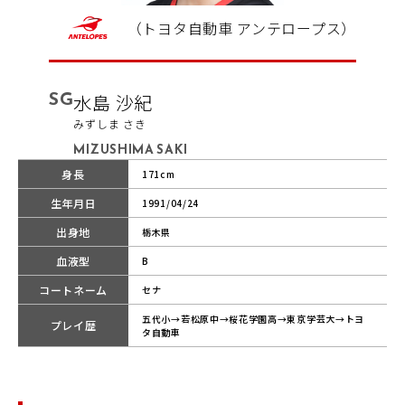
（トヨタ自動車 アンテロープス）
SG
水島 沙紀
みずしま さき
MIZUSHIMA SAKI
身長
171cm
生年月日
1991/04/24
出身地
栃木県
血液型
B
コートネーム
セナ
五代小→若松原中→桜花学園高→東京学芸大→トヨ
プレイ歴
タ自動車