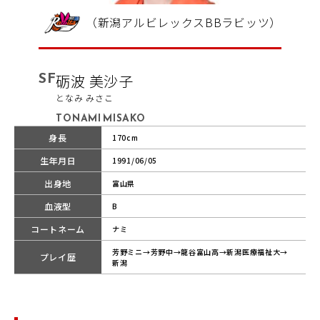
（新潟アルビレックスBBラビッツ）
SF
砺波 美沙子
となみ みさこ
TONAMI MISAKO
身長
170cm
生年月日
1991/06/05
出身地
富山県
血液型
B
コートネーム
ナミ
芳野ミニ→芳野中→龍谷富山高→新潟医療福祉大→
プレイ歴
新潟