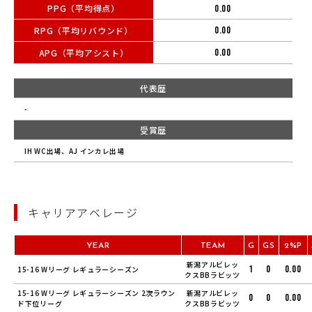
PPG（平均得点）
0.00
RPG（平均リバウンド）
0.00
APG（平均アシスト）
0.00
代表歴
-
受賞歴
IH WC出場、AJ インカレ出場
キャリアアベレージ
YEAR
TEAM
G
GS
2%P
新潟アルビレッ
1
0
0.00
15-16 Wリーグ レギュラーシーズン
クスBBラビッツ
15-16 Wリーグ レギュラーシーズン 2次ラウン
新潟アルビレッ
0
0
0.00
ド下位リーグ
クスBBラビッツ