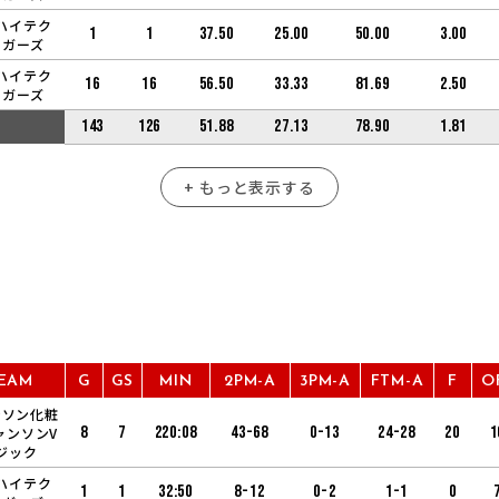
ハイテク
1
1
37.50
25.00
50.00
3.00
ーガーズ
ハイテク
16
16
56.50
33.33
81.69
2.50
ーガーズ
143
126
51.88
27.13
78.90
1.81
+ もっと表示する
EAM
G
GS
MIN
2PM-A
3PM-A
FTM-A
F
O
ンソン化粧
8
7
220:08
43-68
0-13
24-28
20
1
ャンソンV
ジック
ハイテク
1
1
32:50
8-12
0-2
1-1
0