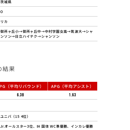
茨城県
O
リカ
御所ヶ丘小→御所ヶ丘中→中村学園女高→筑波大→シャ
ンソン→日立ハイテク→シャンソン
の結果
RPG（平均リバウンド）
APG（平均アシスト）
6.38
1.63
ユニバ（15 4位）
Jr.オールスター3位、IH 国体 WC準優勝、インカレ優勝