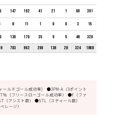
5
147
192
41
21
1
69
391
3
8
11
1
0
0
3
15
0
130
170
35
9
5
48
320
59
703
962
269
138
28
324
1868
ィールドゴール成功率） ●3PM-A（3ポイント
FT%（フリースローゴール成功率） ●F（ファ
ST（アシスト数） ●STL（スティール数）
アベレージ）