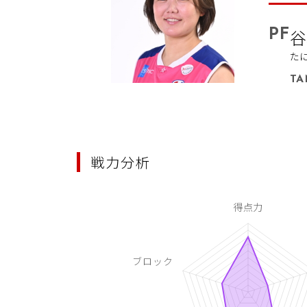
PF
谷
た
TA
戦力分析