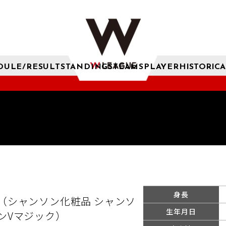
DULE/RESULT
STANDINGS
TEAMS
PLAYER
HISTORICA
身長
（シャンソン化粧品 シャンソ
生年月日
ンVマジック）