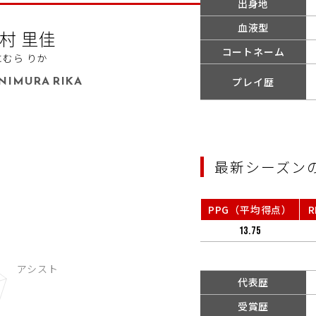
出身地
血液型
村 里佳
コートネーム
にむら りか
NIMURA RIKA
プレイ歴
最新シーズン
PPG（平均得点）
13.75
代表歴
受賞歴