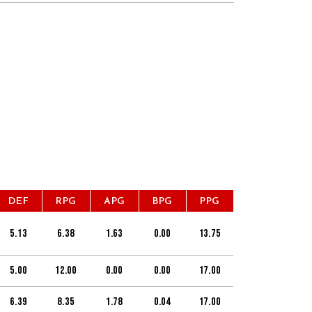
DEF
RPG
APG
BPG
PPG
5.13
6.38
1.63
0.00
13.75
5.00
12.00
0.00
0.00
17.00
6.39
8.35
1.78
0.04
17.00