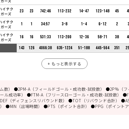
ーガーズ
ハイテク
23
23
742:46
113-232
14-47
123-148
45
4
ーガーズ
ハイテク
1
1
34:57
3-8
1-4
6-12
2
ーガーズ
ハイテク
16
16
531:33
113-200
12-36
58-71
38
4
ーガーズ
143
126
4066:38
635-1224
51-188
445-564
351
2
+ もっと表示する
数） ●2PM-A（フィールドゴール・成功数-試投数） ●2P%（フ
ール成功率） ●FTM-A（フリースローゴール・成功数-試投数） ●
DEF（ディフェンスリバウンド数） ●TOT（リバウンド合計） ●A
） ●MIN（出場時間） ●PTS（ポイント合計） ●PPG（ポイント