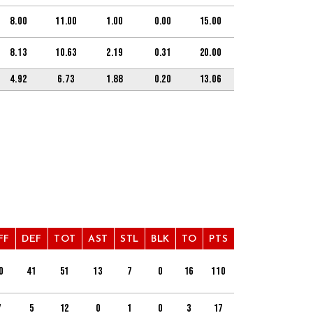
8.00
11.00
1.00
0.00
15.00
8.13
10.63
2.19
0.31
20.00
4.92
6.73
1.88
0.20
13.06
FF
DEF
TOT
AST
STL
BLK
TO
PTS
0
41
51
13
7
0
16
110
7
5
12
0
1
0
3
17