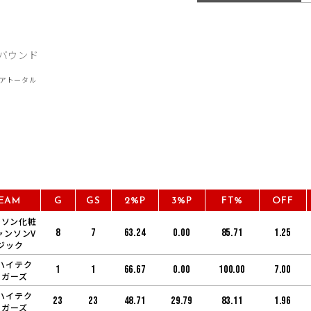
EAM
G
GS
2%P
3%P
FT%
OFF
ンソン化粧
8
7
63.24
0.00
85.71
1.25
ャンソンV
ジック
ハイテク
1
1
66.67
0.00
100.00
7.00
ーガーズ
ハイテク
23
23
48.71
29.79
83.11
1.96
ーガーズ