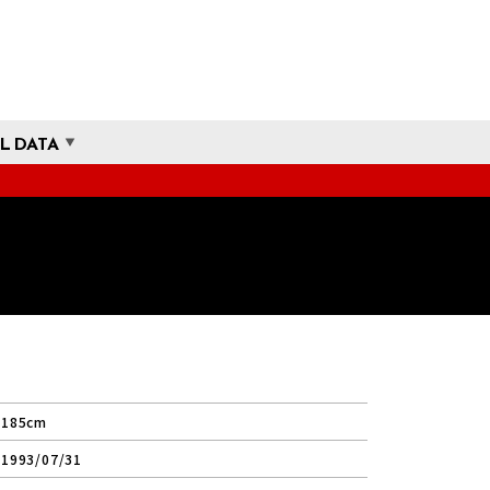
L DATA
185cm
1993/07/31