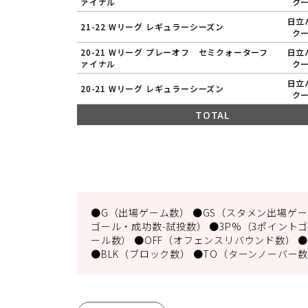
ァイナル
ク
日立
21-22 Wリーグ レギュラーシーズン
ク
20-21 Wリーグ プレーオフ セミクォーターフ
日立
ァイナル
ク
日立
20-21 Wリーグ レギュラーシーズン
ク
TOTAL
●G（出場ゲーム数） ●GS（スタメン出場ゲーム
ゴール・成功数-試投数） ●3P%（3ポイントゴ
ール数） ●OFF（オフェンスリバウンド数） ●
●BLK（ブロック数） ●TO（ターンノーバー数