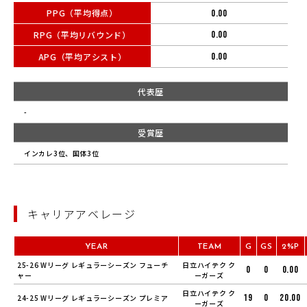
PPG（平均得点）
0.00
RPG（平均リバウンド）
0.00
APG（平均アシスト）
0.00
代表歴
-
受賞歴
インカレ3位、国体3位
キャリアアベレージ
YEAR
TEAM
G
GS
2%P
25-26 Wリーグ レギュラーシーズン フューチ
日立ハイテク ク
0
0
0.00
ャー
ーガーズ
日立ハイテク ク
19
0
20.00
24-25 Wリーグ レギュラーシーズン プレミア
ーガーズ