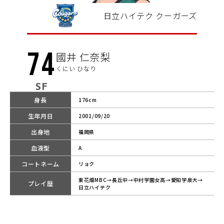
日立ハイテク クーガーズ
74
國井 仁奈梨
くにい ひなり
SF
身長
176cm
生年月日
2001/09/20
出身地
福岡県
血液型
A
コートネーム
リョク
東花畑MBC→長丘中→中村学園女高→愛知学泉大→
プレイ歴
日立ハイテク