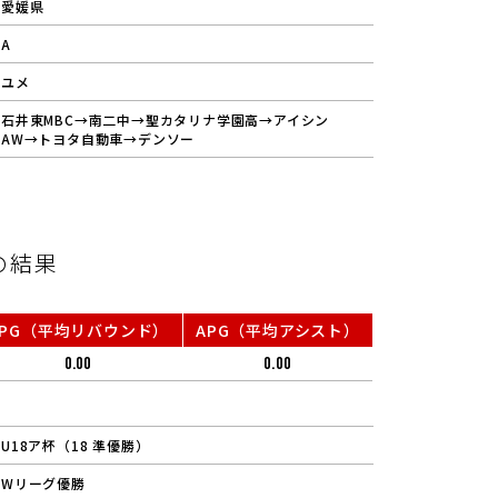
愛媛県
A
ユメ
石井東MBC→南二中→聖カタリナ学園高→アイシン
AW→トヨタ自動車→デンソー
の結果
RPG（平均リバウンド）
APG（平均アシスト）
0.00
0.00
U18ア杯（18 準優勝）
Wリーグ優勝