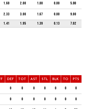
1.60
2.00
1.00
0.00
5.80
2.33
3.00
1.67
0.00
9.00
1.41
1.95
1.39
0.13
7.02
FF
DEF
TOT
AST
STL
BLK
TO
PTS
0
0
0
0
0
0
0
0
0
0
0
0
0
0