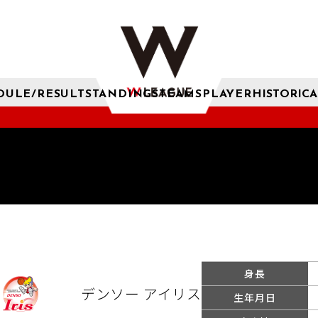
DULE/RESULT
STANDINGS
TEAMS
PLAYER
HISTORICA
身長
デンソー アイリス
生年月日