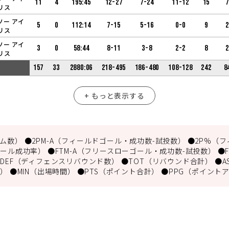
11
4
195:45
12-27
7-24
11-12
15
7
リス
ソー アイ
5
0
112:14
7-15
5-16
0-0
9
2
リス
ソー アイ
3
0
58:44
8-11
3-8
2-2
8
2
リス
157
33
2880:06
218-495
186-480
108-128
242
8
+ もっと表示する
数） ●2PM-A（フィールドゴール・成功数-試投数） ●2P%（フ
ール成功率） ●FTM-A（フリースローゴール・成功数-試投数） ●
DEF（ディフェンスリバウンド数） ●TOT（リバウンド合計） ●A
） ●MIN（出場時間） ●PTS（ポイント合計） ●PPG（ポイント