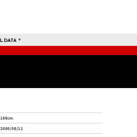
L DATA
168cm
2000/08/12