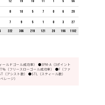
12
19
10
11
1
5
56
8
10
5
7
0
6
29
7
9
5
1
0
3
27
4
222
306
219
121
20
196
1102
ィールドゴール成功率） ●3PM-A（3ポイント
FT%（フリースローゴール成功率） ●F（ファ
ST（アシスト数） ●STL（スティール数）
アベレージ）