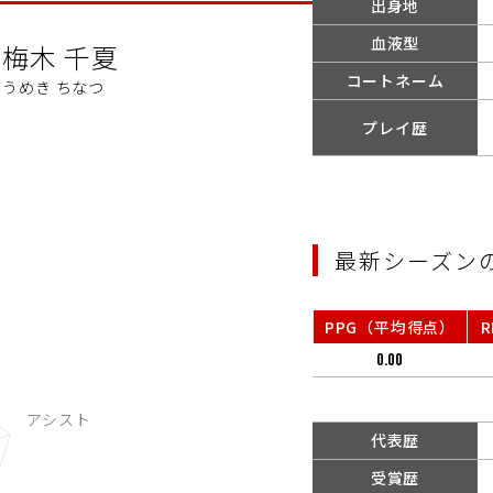
出身地
1
血液型
梅木 千夏
コートネーム
うめき ちなつ
プレイ歴
最新シーズン
PPG（平均得点）
0.00
代表歴
受賞歴