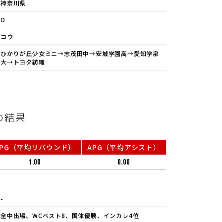
神奈川県
O
コウ
ひかりが丘少女ミニ→志茂田中→安城学園高→愛知学泉
大→トヨタ紡織
の結果
RPG（平均リバウンド）
APG（平均アシスト）
1.00
0.00
-
全中出場、WCベスト8、国体優勝、インカレ4位