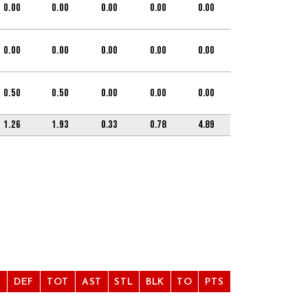
0.00
0.00
0.00
0.00
0.00
0.00
0.00
0.00
0.00
0.00
0.50
0.50
0.00
0.00
0.00
1.26
1.93
0.33
0.78
4.89
F
DEF
TOT
AST
STL
BLK
TO
PTS