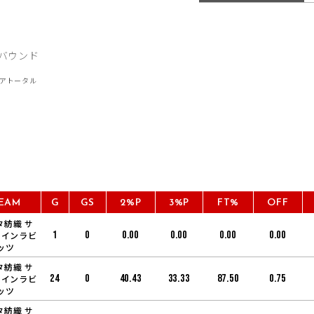
EAM
G
GS
2%P
3%P
FT%
OFF
タ紡織 サ
1
0
0.00
0.00
0.00
0.00
ャインラビ
ッツ
タ紡織 サ
24
0
40.43
33.33
87.50
0.75
ャインラビ
ッツ
タ紡織 サ