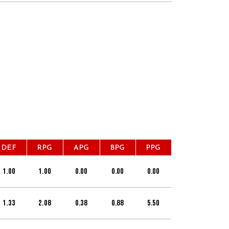
DEF
RPG
APG
BPG
PPG
1.00
1.00
0.00
0.00
0.00
1.33
2.08
0.38
0.88
5.50