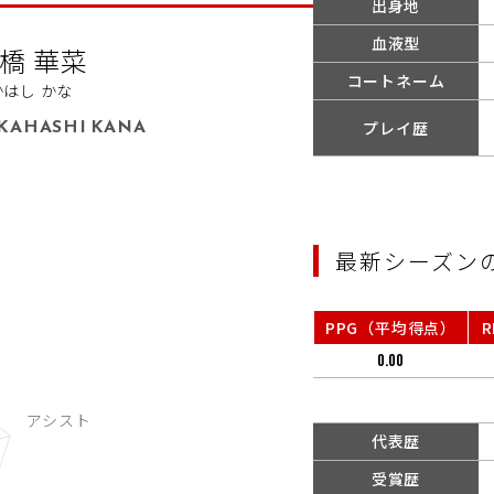
出身地
血液型
橋 華菜
コートネーム
かはし かな
KAHASHI KANA
プレイ歴
最新シーズン
PPG（平均得点）
0.00
代表歴
受賞歴