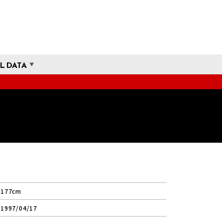
L DATA
177cm
1997/04/17