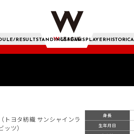
DULE/RESULT
STANDINGS
TEAMS
PLAYER
HISTORICA
身長
（トヨタ紡織 サンシャインラ
生年月日
ビッツ）