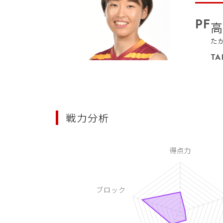
PF
高
た
TA
戦力分析