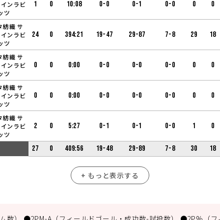
1
0
10:08
0-0
0-1
0-0
0
0
ャインラビ
ッツ
タ紡織 サ
24
0
394:21
19-47
29-87
7-8
29
18
ャインラビ
ッツ
タ紡織 サ
0
0
0:00
0-0
0-0
0-0
0
0
ャインラビ
ッツ
タ紡織 サ
0
0
0:00
0-0
0-0
0-0
0
0
ャインラビ
ッツ
タ紡織 サ
2
0
5:27
0-1
0-1
0-0
1
0
ャインラビ
ッツ
27
0
409:56
19-48
29-89
7-8
30
18
+ もっと表示する
数） ●2PM-A（フィールドゴール・成功数-試投数） ●2P%（フ