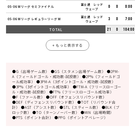
富士通 レッド
0
0
0:00
05-06 Wリーグ セミファイナル
ウェーブ
富士通 レッド
3
0
7:00
05-06 Wリーグ レギュラーリーグ W
ウェーブ
TOTAL
21
0
104:00
+ もっと表示する
●G（出場ゲーム数） ●GS（スタメン出場ゲーム数） ●2PM-
A（フィールドゴール・成功数-試投数） ●2P%（フィールドゴ
ール成功率） ●3PM-A（3ポイントゴール・成功数-試投数）
●3P%（3ポイントゴール成功率） ●FTM-A（フリースローゴー
ル・成功数-試投数） ●FT%（フリースローゴール成功率）
●F（ファール数） ●OFF（オフェンスリバウンド数）
●DEF（ディフェンスリバウンド数） ●TOT（リバウンド合
計） ●AST（アシスト数） ●STL（スティール数） ●BLK（ブ
ロック数） ●TO（ターンノーバー数） ●MIN（出場時間）
●PTS（ポイント合計） ●PPG（ポイントアベレージ）