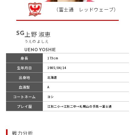
（富士通 レッドウェーブ）
SG
上野 淑恵
うえの よしえ
UENO YOSHIE
身長
173cm
生年月日
1985/04/14
出身地
北海道
血液型
A
コートネーム
ヨシ
プレイ歴
江別二小→江別二中→札幌山の手高→富士通
戦力分析