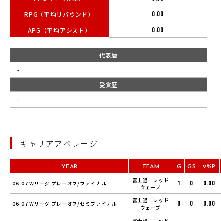
RPG（平均リバウンド）
0.00
APG（平均アシスト）
0.00
代表歴
-
受賞歴
-
キャリアアベレージ
YEAR
TEAM
G
GS
2%P
富士通 レッド
1
0
0.00
06-07 Wリーグ プレーオフ/ファイナル
ウェーブ
富士通 レッド
0
0
0.00
06-07 Wリーグ プレーオフ/セミファイナル
ウェーブ
富士通 レッド