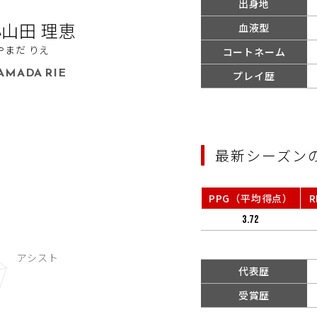
出身地
山田 理恵
血液型
やまだ りえ
コートネーム
AMADA RIE
プレイ歴
最新シーズン
PPG（平均得点）
3.72
代表歴
受賞歴