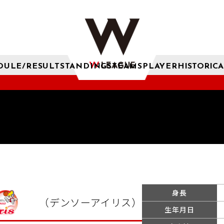
DULE/RESULT
STANDINGS
TEAMS
PLAYER
HISTORICA
身長
（デンソーアイリス）
生年月日