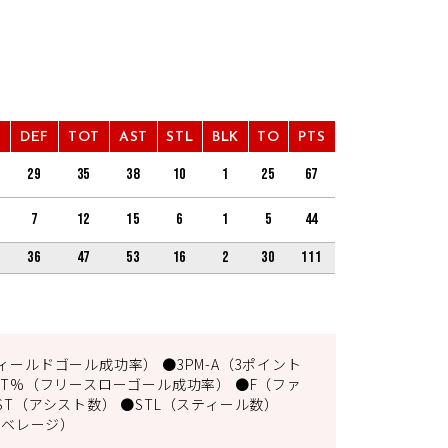
F
DEF
TOT
AST
STL
BLK
TO
PTS
29
35
38
10
1
25
67
7
12
15
6
1
5
44
36
47
53
16
2
30
111
ィールドゴール成功率） ●3PM-A（3ポイント
FT%（フリースローゴール成功率） ●F（ファ
ST（アシスト数） ●STL（スティール数）
アベレージ）