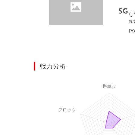
SG
小
お
IY
戦力分析