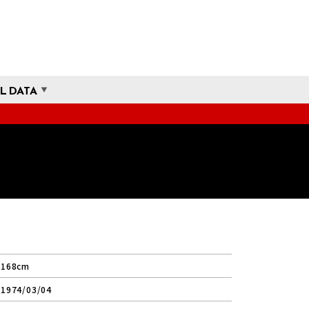
L DATA
168cm
1974/03/04