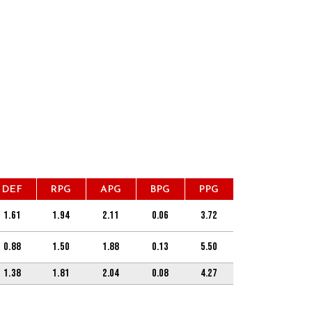
DEF
RPG
APG
BPG
PPG
1.61
1.94
2.11
0.06
3.72
0.88
1.50
1.88
0.13
5.50
1.38
1.81
2.04
0.08
4.27