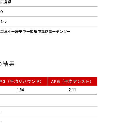
広島県
O
シン
草津小→庚午中→広島市立商高→デンソー
の結果
RPG（平均リバウンド）
APG（平均アシスト）
1.94
2.11
-
-