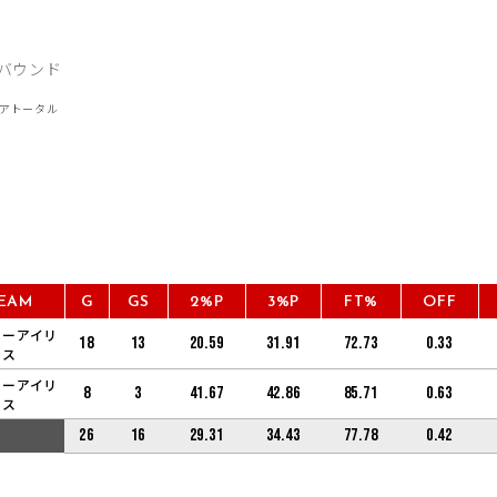
EAM
G
GS
2%P
3%P
FT%
OFF
ソーアイリ
18
13
20.59
31.91
72.73
0.33
ス
ソーアイリ
8
3
41.67
42.86
85.71
0.63
ス
26
16
29.31
34.43
77.78
0.42