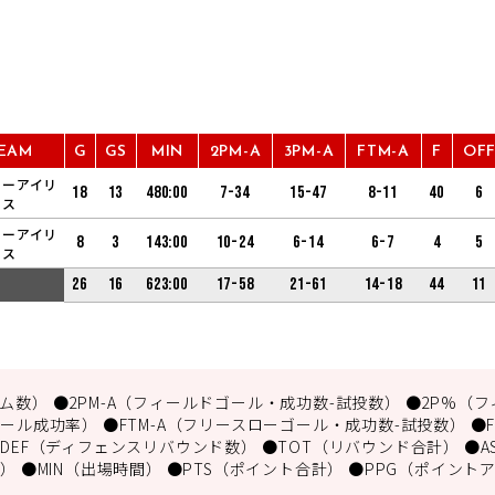
EAM
G
GS
MIN
2PM-A
3PM-A
FTM-A
F
OF
ソーアイリ
18
13
480:00
7-34
15-47
8-11
40
6
ス
ソーアイリ
8
3
143:00
10-24
6-14
6-7
4
5
ス
26
16
623:00
17-58
21-61
14-18
44
11
数） ●2PM-A（フィールドゴール・成功数-試投数） ●2P%（フ
ール成功率） ●FTM-A（フリースローゴール・成功数-試投数） ●
DEF（ディフェンスリバウンド数） ●TOT（リバウンド合計） ●A
） ●MIN（出場時間） ●PTS（ポイント合計） ●PPG（ポイント