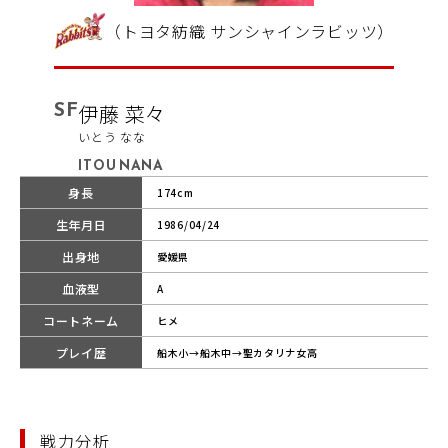
（トヨタ紡織 サンシャインラビッツ）
SF
伊藤 菜々
いとう なな
ITOU NANA
身長
174cm
生年月日
1986/04/24
出身地
愛媛県
血液型
A
コートネーム
ヒメ
プレイ歴
船木小→船木中→聖カタリナ女高
戦力分析