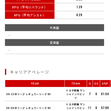
RPG（平均リバウンド）
1.29
APG（平均アシスト）
0.29
代表歴
-
受賞歴
-
キャリアアベレージ
YEAR
TEAM
G
GS
2%P
トヨタ紡織 サン
7
0
61.54
09-10 Wリーグ レギュラーリーグ WI
シャインラビッ
ツ
トヨタ紡織 サン
11
0
57.89
08-09 Wリーグ レギュラーリーグ WI
シャインラビッ