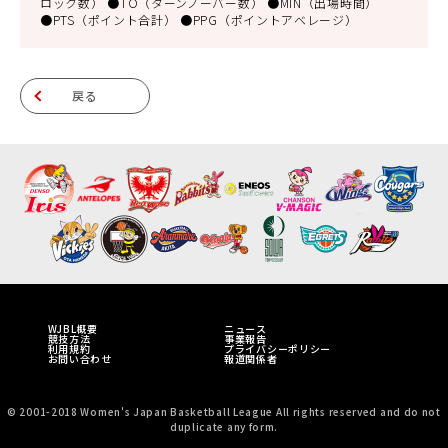
ロック数） ●TO（ターンノーバー数） ●MIN（出場時間）
●PTS（ポイント合計） ●PPG（ポイントアベレージ）
戻る
WJBL概要
ニュース
競技方法
事業報告
利用規約
プライバシーポリシー
お問い合わせ
報道関係者
© 2001-2018 Women's Japan Basketball League All rights reserved and do not
duplicate any form.