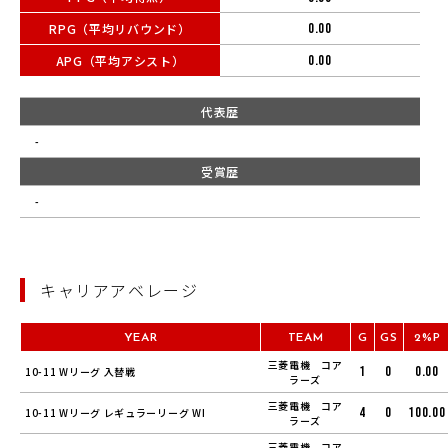
RPG（平均リバウンド）
0.00
APG（平均アシスト）
0.00
代表歴
-
受賞歴
-
キャリアアベレージ
YEAR
TEAM
G
GS
2%P
三菱電機 コア
1
0
0.00
10-11 Wリーグ 入替戦
ラーズ
三菱電機 コア
4
0
100.00
10-11 Wリーグ レギュラーリーグ WI
ラーズ
三菱電機 コア