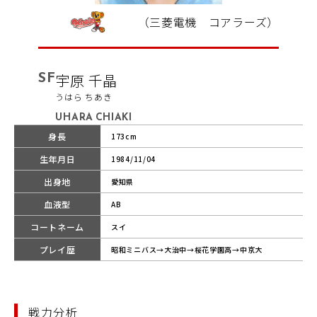
（三菱電機 コアラーズ）
SF
宇原 千晶
うはら ちあき
UHARA CHIAKI
身長
173cm
生年月日
1984/11/04
出身地
愛知県
血液型
AB
コートネーム
スイ
プレイ歴
昭和ミニバス→大治中→桜花学園高→中京大
戦力分析