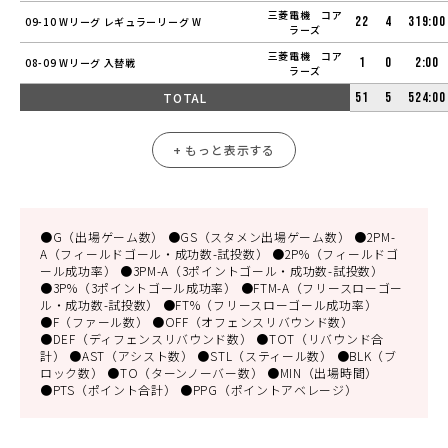
三菱電機 コア
22
4
319:00
09-10 Wリーグ レギュラーリーグ W
ラーズ
三菱電機 コア
1
0
2:00
08-09 Wリーグ 入替戦
ラーズ
TOTAL
51
5
524:00
+ もっと表示する
●G（出場ゲーム数） ●GS（スタメン出場ゲーム数） ●2PM-
A（フィールドゴール・成功数-試投数） ●2P%（フィールドゴ
ール成功率） ●3PM-A（3ポイントゴール・成功数-試投数）
●3P%（3ポイントゴール成功率） ●FTM-A（フリースローゴー
ル・成功数-試投数） ●FT%（フリースローゴール成功率）
●F（ファール数） ●OFF（オフェンスリバウンド数）
●DEF（ディフェンスリバウンド数） ●TOT（リバウンド合
計） ●AST（アシスト数） ●STL（スティール数） ●BLK（ブ
ロック数） ●TO（ターンノーバー数） ●MIN（出場時間）
●PTS（ポイント合計） ●PPG（ポイントアベレージ）