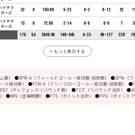
ハイテク
22
0
183:00
5-23
0-3
9-12
22
1
ーガーズ
ハイテク
13
0
72:00
2-14
0-0
0-0
7
5
ーガーズ
170
54
2600:00
148-445
4-23
90-127
228
19
+ もっと表示する
数） ●2PM-A（フィールドゴール・成功数-試投数） ●2P%（フ
ール成功率） ●FTM-A（フリースローゴール・成功数-試投数） ●
DEF（ディフェンスリバウンド数） ●TOT（リバウンド合計） ●A
） ●MIN（出場時間） ●PTS（ポイント合計） ●PPG（ポイント