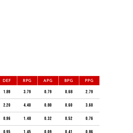
DEF
RPG
APG
BPG
PPG
1.89
3.79
0.79
0.68
2.79
2.20
4.40
0.80
0.60
3.60
0.96
1.48
0.32
0.52
0.76
0.95
1.45
0.09
0.41
0.86