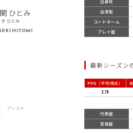
出身地
関 ひとみ
血液型
せき ひとみ
コートネーム
SEKI HITOMI
プレイ歴
最新シーズン
PPG（平均得点）
2.79
代表歴
受賞歴