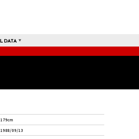
L DATA
179cm
1988/09/13