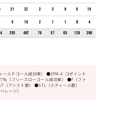
1
21
32
2
3
9
6
19
5
10
2
1
1
8
4
4
293
487
76
57
65
139
398
ィールドゴール成功率） ●3PM-A（3ポイント
FT%（フリースローゴール成功率） ●F（ファ
ST（アシスト数） ●STL（スティール数）
アベレージ）