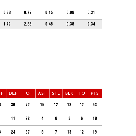
0.38
0.77
0.15
0.08
0.31
1.72
2.86
0.45
0.38
2.34
FF
DEF
TOT
AST
STL
BLK
TO
PTS
6
36
72
15
12
13
12
53
1
11
22
4
8
3
6
18
3
24
37
8
7
13
12
19