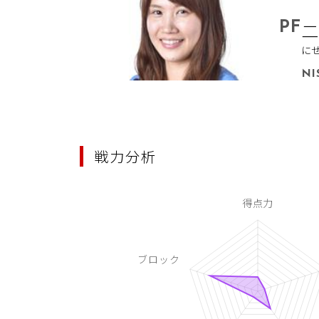
PF
二
に
NI
戦力分析