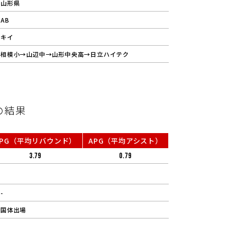
山形県
AB
キイ
相模小→山辺中→山形中央高→日立ハイテク
の結果
RPG（平均リバウンド）
APG（平均アシスト）
3.79
0.79
-
国体出場