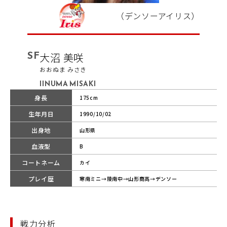
（デンソーアイリス）
SF
大沼 美咲
おおぬま みさき
IINUMA MISAKI
身長
175cm
生年月日
1990/10/02
出身地
山形県
血液型
B
コートネーム
カイ
プレイ歴
寒南ミニ→陵南中→山形商高→デンソー
戦力分析