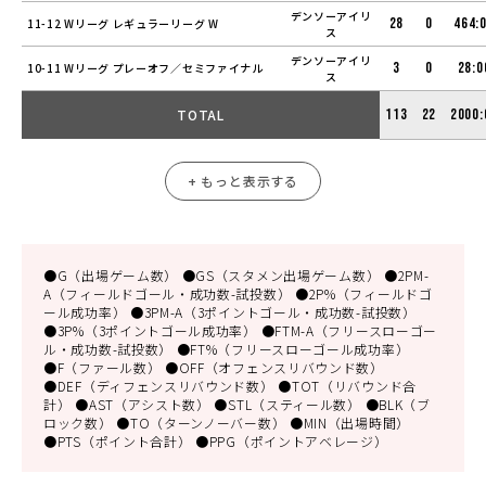
デンソーアイリ
28
0
464:
11-12 Wリーグ レギュラーリーグ W
ス
デンソーアイリ
3
0
28:0
10-11 Wリーグ プレーオフ／セミファイナル
ス
TOTAL
113
22
2000:
+ もっと表示する
●G（出場ゲーム数） ●GS（スタメン出場ゲーム数） ●2PM-
A（フィールドゴール・成功数-試投数） ●2P%（フィールドゴ
ール成功率） ●3PM-A（3ポイントゴール・成功数-試投数）
●3P%（3ポイントゴール成功率） ●FTM-A（フリースローゴー
ル・成功数-試投数） ●FT%（フリースローゴール成功率）
●F（ファール数） ●OFF（オフェンスリバウンド数）
●DEF（ディフェンスリバウンド数） ●TOT（リバウンド合
計） ●AST（アシスト数） ●STL（スティール数） ●BLK（ブ
ロック数） ●TO（ターンノーバー数） ●MIN（出場時間）
●PTS（ポイント合計） ●PPG（ポイントアベレージ）