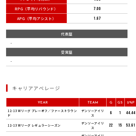
RPG（平均リバウンド）
7.00
APG（平均アシスト）
1.67
代表歴
-
受賞歴
-
キャリアアベレージ
YEAR
TEAM
G
GS
2%P
12-13 Wリーグ プレーオフ／ファーストラウン
デンソーアイリ
6
1
44.44
ド
ス
デンソーアイリ
22
15
53.61
12-13 Wリーグ レギュラーシーズン
ス
デンソーアイリ