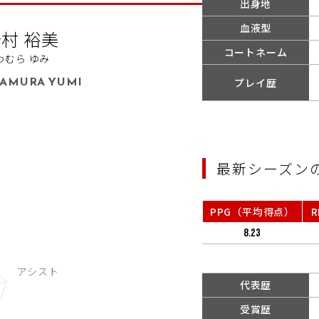
出身地
血液型
村 裕美
コートネーム
わむら ゆみ
WAMURA YUMI
プレイ歴
最新シーズン
PPG（平均得点）
8.23
代表歴
受賞歴