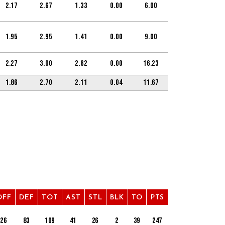
2.17
2.67
1.33
0.00
6.00
1.95
2.95
1.41
0.00
9.00
2.27
3.00
2.62
0.00
16.23
1.86
2.70
2.11
0.04
11.67
OFF
DEF
TOT
AST
STL
BLK
TO
PTS
26
83
109
41
26
2
39
247