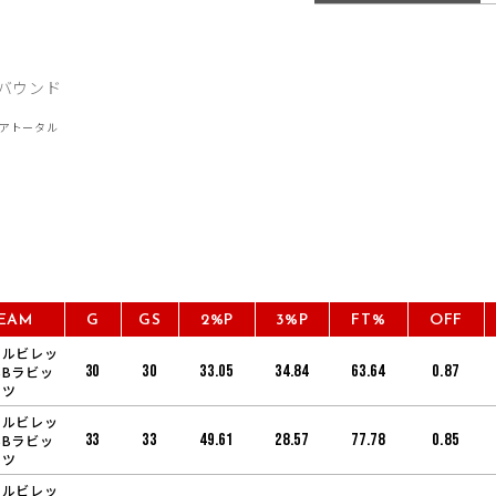
EAM
G
GS
2%P
3%P
FT%
OFF
アルビレッ
30
30
33.05
34.84
63.64
0.87
BBラビッ
ツ
アルビレッ
33
33
49.61
28.57
77.78
0.85
BBラビッ
ツ
アルビレッ