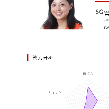
SG
岩
い
I
戦力分析