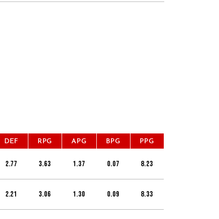
DEF
RPG
APG
BPG
PPG
2.77
3.63
1.37
0.07
8.23
2.21
3.06
1.30
0.09
8.33