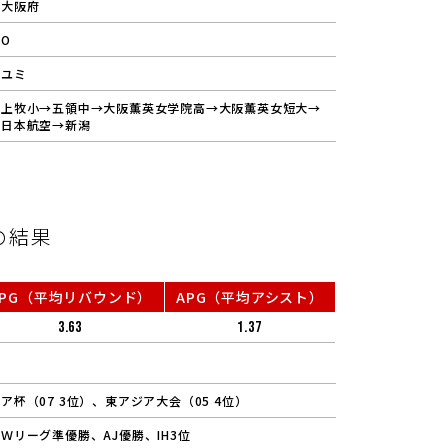
大阪府
O
ユミ
上牧小→五領中→大阪薫英女学院高→大阪薫英女短大→
日本航空→新潟
の結果
RPG（平均リバウンド）
APG（平均アシスト）
3.63
1.37
ア杯（07 3位）、東アジア大会（05 4位）
Ｗリーグ準優勝、AJ優勝、IH3位