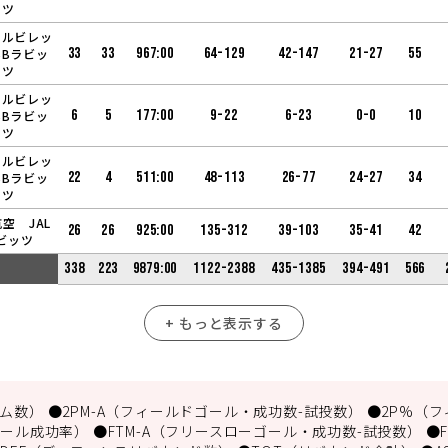
ツ
アルビレッ
33
33
967:00
64-129
42-147
21-27
55
BBラビッ
ツ
アルビレッ
6
5
177:00
9-22
6-23
0-0
10
BBラビッ
ツ
アルビレッ
22
4
511:00
48-113
26-77
24-27
34
BBラビッ
ツ
空 JAL
26
26
925:00
135-312
39-103
35-41
42
ビッツ
338
223
9879:00
1122-2388
435-1385
394-491
566
+ もっと表示する
数） ●2PM-A（フィールドゴール・成功数-試投数） ●2P%（フ
ール成功率） ●FTM-A（フリースローゴール・成功数-試投数） ●