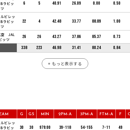
6
5
40.91
26.09
0.00
0.50
BBラビッ
ツ
アルビレッ
22
4
42.48
33.77
88.89
1.00
BBラビッ
ツ
空 JAL
26
26
43.27
37.86
85.37
0.73
ビッツ
338
223
46.98
31.41
80.24
0.84
+ もっと表示する
EAM
G
GS
MIN
2PM-A
3PM-A
FTM-A
F
アルビレッ
30
30
979:00
39-118
54-155
7-11
49
BBラビッ