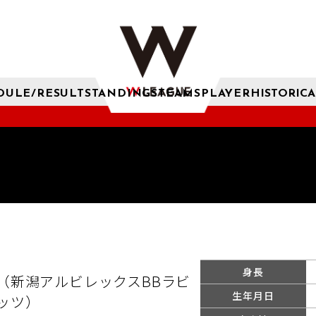
DULE/RESULT
STANDINGS
TEAMS
PLAYER
HISTORICA
身長
（新潟アルビレックスBBラビ
生年月日
ッツ）