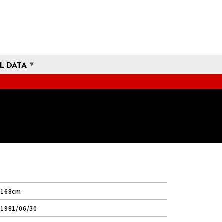
L DATA
168cm
1981/06/30