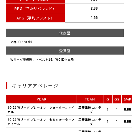
RPG（平均リバウンド）
2.00
APG（平均アシスト）
1.00
代表歴
ア杯（13 優勝）
受賞歴
Ｗリーグ準優勝、IHベスト16、WC 国体出場
キャリアアベレージ
YEAR
TEAM
G
GS
2%P
20-21 Wリーグ プレーオフ クォーターファイ
三菱電機 コアラ
1
1
0.00
ナル
ーズ
20-21 Wリーグ プレーオフ セミクォーターフ
三菱電機 コアラ
1
1
0.00
ァイナル
ーズ
三菱電機 コアラ