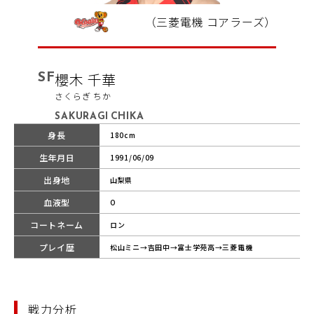
（三菱電機 コアラーズ）
SF
櫻木 千華
さくらぎ ちか
SAKURAGI CHIKA
身長
180cm
生年月日
1991/06/09
出身地
山梨県
血液型
O
コートネーム
ロン
プレイ歴
松山ミニ→吉田中→富士学苑高→三菱電機
戦力分析