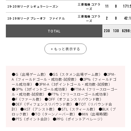
三菱電機 コアラ
11
0
171:
19-20 Wリーグ レギュラーシーズン
ーズ
三菱電機 コアラ
2
0
42:
18-19 Wリーグ プレーオフ ファイナル
ーズ
TOTAL
230
130
6298
+ もっと表示する
●G（出場ゲーム数） ●GS（スタメン出場ゲーム数） ●2PM-
A（フィールドゴール・成功数-試投数） ●2P%（フィールドゴ
ール成功率） ●3PM-A（3ポイントゴール・成功数-試投数）
●3P%（3ポイントゴール成功率） ●FTM-A（フリースローゴー
ル・成功数-試投数） ●FT%（フリースローゴール成功率）
●F（ファール数） ●OFF（オフェンスリバウンド数）
●DEF（ディフェンスリバウンド数） ●TOT（リバウンド合
計） ●AST（アシスト数） ●STL（スティール数） ●BLK（ブ
ロック数） ●TO（ターンノーバー数） ●MIN（出場時間）
●PTS（ポイント合計） ●PPG（ポイントアベレージ）