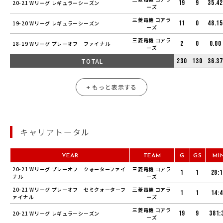
19
9
35.42
20-21 Wリーグ レギュラーシーズン
ーズ
三菱電機 コアラ
11
0
48.15
19-20 Wリーグ レギュラーシーズン
ーズ
三菱電機 コアラ
2
0
0.00
18-19 Wリーグ プレーオフ ファイナル
ーズ
TOTAL
230
130
36.37
+ もっと表示する
キャリアトータル
YEAR
TEAM
G
GS
MI
20-21 Wリーグ プレーオフ クォーターファイ
三菱電機 コアラ
1
1
28:
ナル
ーズ
20-21 Wリーグ プレーオフ セミクォーターフ
三菱電機 コアラ
1
1
14:
ァイナル
ーズ
三菱電機 コアラ
19
9
381:
20-21 Wリーグ レギュラーシーズン
ーズ