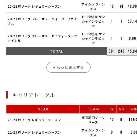
アイシン ウィン
18
14
48.98
21-22 Wリーグ レギュラーシーズン
グス
トヨタ紡織 サン
20-21 Wリーグ プレーオフ クォーターファイ
1
1
57.14
シャインラビッ
ナル
ツ
トヨタ紡織 サン
20-21 Wリーグ プレーオフ セミクォーターフ
1
1
0.00
シャインラビッ
ァイナル
ツ
TOTAL
301
240
45.84
+ もっと表示する
キャリアトータル
YEAR
TEAM
G
GS
MI
東京羽田ヴィッ
17
0
139:
23-24 Wリーグ レギュラーシーズン
キーズ
アイシン ウィン
0
0
0:0
22-23 Wリーグ レギュラーシーズン
グス