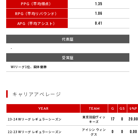
PPG（平均得点）
1.35
RPG（平均リバウンド）
1.06
APG（平均アシスト）
0.41
代表歴
-
受賞歴
WIリーグ1位、国体優勝
キャリアアベレージ
YEAR
TEAM
G
GS
2%P
東京羽田ヴィッ
17
0
20.00
23-24 Wリーグ レギュラーシーズン
キーズ
アイシン ウィン
0
0
0.00
22-23 Wリーグ レギュラーシーズン
グス