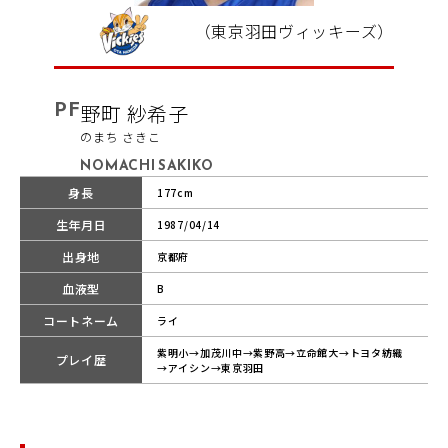
（東京羽田ヴィッキーズ）
PF
野町 紗希子
のまち さきこ
NOMACHI SAKIKO
身長
177cm
生年月日
1987/04/14
出身地
京都府
血液型
B
コートネーム
ライ
紫明小→加茂川中→紫野高→立命館大→トヨタ紡織
プレイ歴
→アイシン→東京羽田