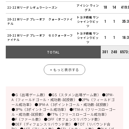
アイシン ウィン
18
14
419:
21-22 Wリーグ レギュラーシーズン
グス
トヨタ紡織 サン
20-21 Wリーグ プレーオフ クォーターファイ
1
1
35:
シャインラビッ
ナル
ツ
トヨタ紡織 サン
20-21 Wリーグ プレーオフ セミクォーターフ
1
1
16:
シャインラビッ
ァイナル
ツ
TOTAL
301
240
6573
+ もっと表示する
●G（出場ゲーム数） ●GS（スタメン出場ゲーム数） ●2PM-
A（フィールドゴール・成功数-試投数） ●2P%（フィールドゴ
ール成功率） ●3PM-A（3ポイントゴール・成功数-試投数）
●3P%（3ポイントゴール成功率） ●FTM-A（フリースローゴー
ル・成功数-試投数） ●FT%（フリースローゴール成功率）
●F（ファール数） ●OFF（オフェンスリバウンド数）
●DEF（ディフェンスリバウンド数） ●TOT（リバウンド合
計） ●AST（アシスト数） ●STL（スティール数） ●BLK（ブ