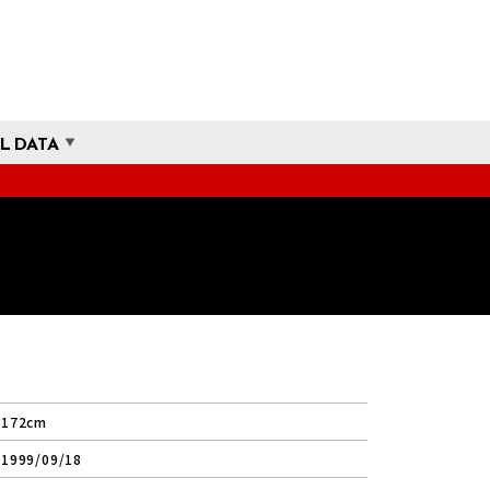
L DATA
172cm
1999/09/18