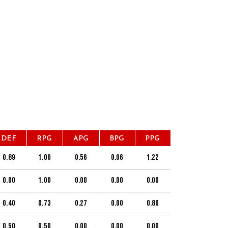
DEF
RPG
APG
BPG
PPG
0.89
1.00
0.56
0.06
1.22
0.00
1.00
0.00
0.00
0.00
0.40
0.73
0.27
0.00
0.80
0.50
0.50
0.00
0.00
0.00