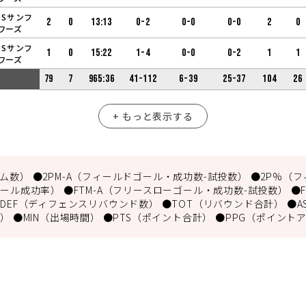
OSサンフ
2
0
13:13
0-2
0-0
0-0
2
0
ワーズ
OSサンフ
1
0
15:22
1-4
0-0
0-2
1
1
ワーズ
79
7
965:36
41-112
6-39
25-37
104
26
+ もっと表示する
数） ●2PM-A（フィールドゴール・成功数-試投数） ●2P%（フ
ール成功率） ●FTM-A（フリースローゴール・成功数-試投数） ●
DEF（ディフェンスリバウンド数） ●TOT（リバウンド合計） ●A
） ●MIN（出場時間） ●PTS（ポイント合計） ●PPG（ポイント