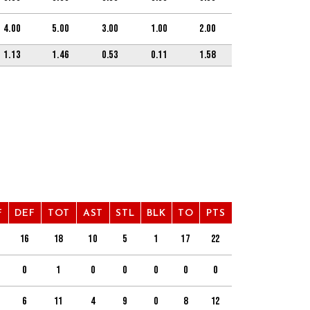
4.00
5.00
3.00
1.00
2.00
1.13
1.46
0.53
0.11
1.58
F
DEF
TOT
AST
STL
BLK
TO
PTS
16
18
10
5
1
17
22
0
1
0
0
0
0
0
6
11
4
9
0
8
12