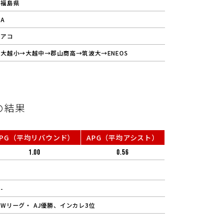
福島県
A
アコ
大越小→大越中→郡山商高→筑波大→ENEOS
の結果
RPG（平均リバウンド）
APG（平均アシスト）
1.00
0.56
-
Wリーグ・ AJ優勝、インカレ3位