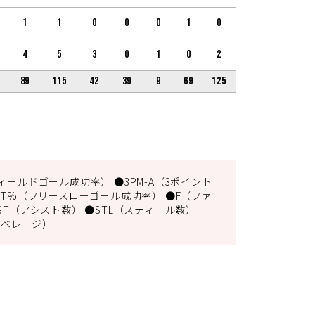
1
1
0
0
0
1
0
4
5
3
0
1
0
2
89
115
42
39
9
69
125
ィールドゴール成功率） ●3PM-A（3ポイント
FT%（フリースローゴール成功率） ●F（ファ
ST（アシスト数） ●STL（スティール数）
アベレージ）