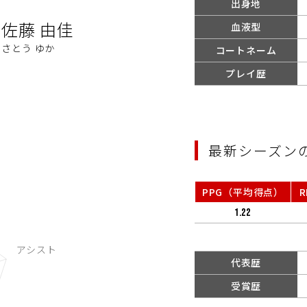
出身地
2
佐藤 由佳
血液型
さとう ゆか
コートネーム
プレイ歴
最新シーズン
PPG（平均得点）
1.22
代表歴
受賞歴