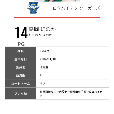
日立ハイテク クーガーズ
14
森岡 ほのか
もりおか ほのか
PG
身長
175cm
生年月日
2004/11/18
出身地
北海道
血液型
A
コートネーム
ホノ
札幌和光ミニ→向陵中→札幌山の手高→日立ハイテ
プレイ歴
ク