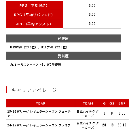
PPG（平均得点）
0.00
RPG（平均リバウンド）
0.00
APG（平均アシスト）
0.00
代表歴
U19W杯（23 6位）、U18ア杯（22 3位）
受賞歴
Jr.オールスターベスト8、WC準優勝
キャリアアベレージ
YEAR
TEAM
G
GS
2%P
25-26 Wリーグ レギュラーシーズン フューチ
日立ハイテク ク
0
0
0.00
ャー
ーガーズ
日立ハイテク ク
28
19
39.19
24-25 Wリーグ レギュラーシーズン プレミア
ーガーズ