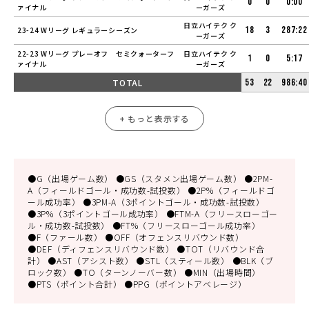
0
0
0:00
ァイナル
ーガーズ
日立ハイテク ク
18
3
287:22
23-24 Wリーグ レギュラーシーズン
ーガーズ
22-23 Wリーグ プレーオフ セミクォーターフ
日立ハイテク ク
1
0
5:17
ァイナル
ーガーズ
TOTAL
53
22
986:40
+ もっと表示する
●G（出場ゲーム数） ●GS（スタメン出場ゲーム数） ●2PM-
A（フィールドゴール・成功数-試投数） ●2P%（フィールドゴ
ール成功率） ●3PM-A（3ポイントゴール・成功数-試投数）
●3P%（3ポイントゴール成功率） ●FTM-A（フリースローゴー
ル・成功数-試投数） ●FT%（フリースローゴール成功率）
●F（ファール数） ●OFF（オフェンスリバウンド数）
●DEF（ディフェンスリバウンド数） ●TOT（リバウンド合
計） ●AST（アシスト数） ●STL（スティール数） ●BLK（ブ
ロック数） ●TO（ターンノーバー数） ●MIN（出場時間）
●PTS（ポイント合計） ●PPG（ポイントアベレージ）